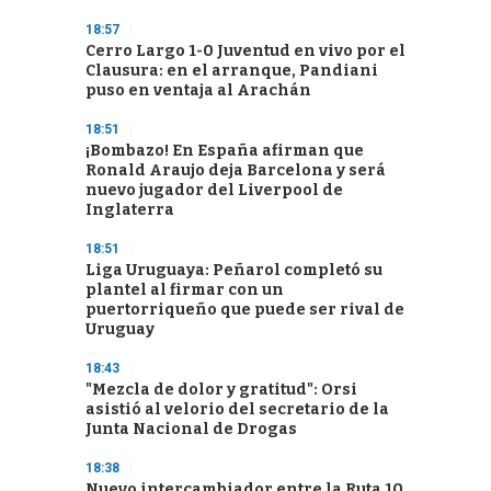
18:57
Cerro Largo 1-0 Juventud en vivo por el
Clausura: en el arranque, Pandiani
puso en ventaja al Arachán
18:51
¡Bombazo! En España afirman que
Ronald Araujo deja Barcelona y será
nuevo jugador del Liverpool de
Inglaterra
18:51
Liga Uruguaya: Peñarol completó su
plantel al firmar con un
puertorriqueño que puede ser rival de
Uruguay
18:43
"Mezcla de dolor y gratitud": Orsi
asistió al velorio del secretario de la
Junta Nacional de Drogas
18:38
Nuevo intercambiador entre la Ruta 10