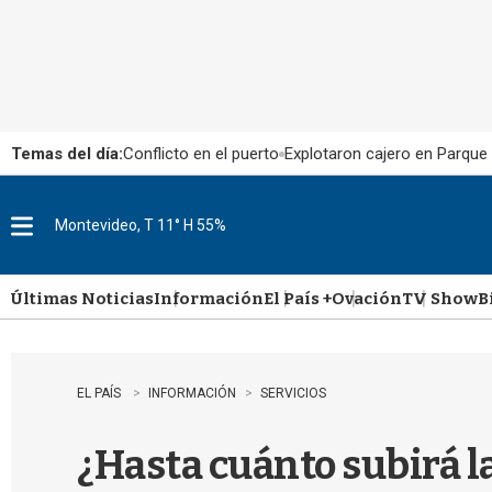
Temas del día:
Conflicto en el puerto
Explotaron cajero en Parque
Montevideo, T 11° H 55%
M
e
n
u
Últimas Noticias
Información
El País +
Ovación
TV Show
B
EL PAÍS
INFORMACIÓN
SERVICIOS
¿Hasta cuánto subirá l