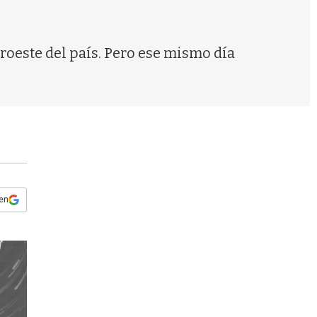
s
q
u
e
roeste del país. Pero ese mismo día
d
a
 en