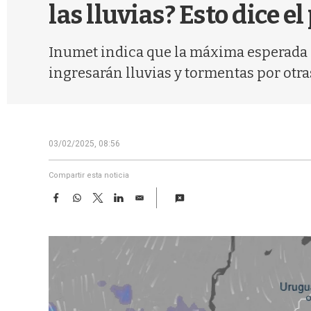
las lluvias? Esto dice e
Inumet indica que la máxima esperada se
ingresarán lluvias y tormentas por otra
03/02/2025, 08:56
Compartir esta noticia
F
W
T
L
E
a
h
w
i
m
c
a
i
n
a
e
t
t
k
i
b
s
t
e
l
o
A
e
d
o
p
r
I
k
p
n