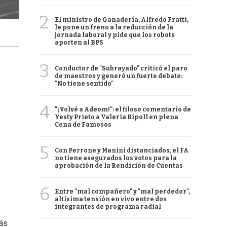
2
El ministro de Ganadería, Alfredo Fratti,
le pone un freno a la reducción de la
jornada laboral y pide que los robots
aporten al BPS
3
Conductor de "Subrayado" criticó el paro
de maestros y generó un fuerte debate:
"No tiene sentido"
4
"¡Volvé a Adeom!": el filoso comentario de
Yesty Prieto a Valeria Ripoll en plena
Cena de Famosos
5
Con Perrone y Manini distanciados, el FA
no tiene asegurados los votos para la
aprobación de la Rendición de Cuentas
6
Entre "mal compañero" y "mal perdedor",
altísima tensión en vivo entre dos
integrantes de programa radial
más