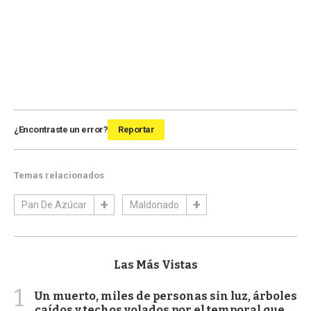
¿Encontraste un error?
Reportar
Temas relacionados
Pan De Azúcar
Maldonado
Las Más Vistas
1
Un muerto, miles de personas sin luz, árboles
caídos y techos volados por el temporal que