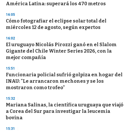
o
América Latina: superará los 470 metros
f
3
16:05
3
s
Cómo fotografiar el eclipse solar total del
e
miércoles 12 de agosto, según expertos
c
o
16:02
n
d
El uruguayo Nicolás Pirozzi ganó en el Slalom
s
Gigante del Chile Winter Series 2026, con la
mejor compañía
15:51
Funcionaria policial sufrió golpiza en hogar del
INAU: "Le arrancaron mechones y se los
mostraron como trofeo"
15:32
Mariana Salinas, la científica uruguaya que viajó
a Corea del Sur para investigar la leucemia
bovina
15:31