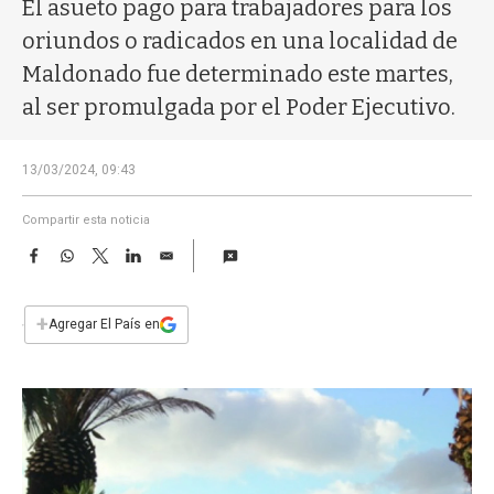
a
El asueto pago para trabajadores para los
oriundos o radicados en una localidad de
Maldonado fue determinado este martes,
al ser promulgada por el Poder Ejecutivo.
13/03/2024, 09:43
Compartir esta noticia
F
W
T
L
E
a
h
w
i
m
c
a
i
n
a
e
t
t
k
i
+
Agregar El País en
b
s
t
e
l
o
A
e
d
o
p
r
I
k
p
n