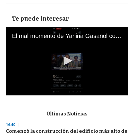
Te puede interesar
El mal momento de Yanina Gasañol con un hincha argentino en "Subrayado"
0
s
e
c
Últimas Noticias
o
n
16:40
d
Comenzó la construcción del edificio más alto de
s