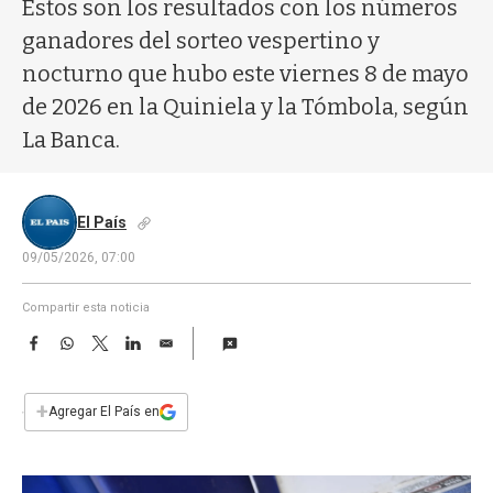
a
Estos son los resultados con los números
ganadores del sorteo vespertino y
nocturno que hubo este viernes 8 de mayo
de 2026 en la Quiniela y la Tómbola, según
La Banca.
El País
09/05/2026, 07:00
Compartir esta noticia
F
W
T
L
E
a
h
w
i
m
c
a
i
n
a
e
t
t
k
i
+
Agregar El País en
b
s
t
e
l
o
A
e
d
o
p
r
I
k
p
n