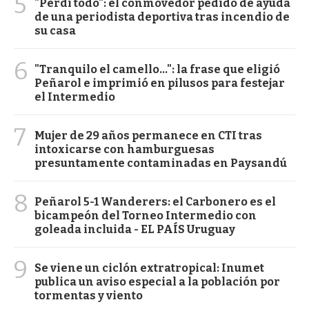
5
"Perdí todo": el conmovedor pedido de ayuda
de una periodista deportiva tras incendio de
su casa
6
"Tranquilo el camello...": la frase que eligió
Peñarol e imprimió en pilusos para festejar
el Intermedio
7
Mujer de 29 años permanece en CTI tras
intoxicarse con hamburguesas
presuntamente contaminadas en Paysandú
8
Peñarol 5-1 Wanderers: el Carbonero es el
bicampeón del Torneo Intermedio con
goleada incluida - EL PAÍS Uruguay
9
Se viene un ciclón extratropical: Inumet
publica un aviso especial a la población por
tormentas y viento