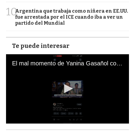
10
Argentina que trabaja como niñera en EE.UU.
fue arrestada por el ICE cuando iba a ver un
partido del Mundial
Te puede interesar
El mal momento de Yanina Gasañol con un hincha argentino en "Subrayado"
0
s