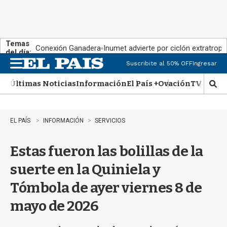
Temas
Conexión Ganadera
Inumet advierte por ciclón extratropi
del día:
Suscribite al 50% OFF
Ingresar
M
e
Últimas Noticias
Información
El País +
Ovación
TV Show
n
M
u
o
s
t
EL PAÍS
INFORMACIÓN
SERVICIOS
r
a
Estas fueron las bolillas de la
r
b
suerte en la Quiniela y
�
s
Tómbola de ayer viernes 8 de
q
u
mayo de 2026
e
d