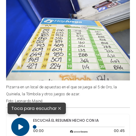
Pizarra en un local de apuestas en el que se juega al 5 de Oro, la
Quiniela, la Tómbola y otros juegos de azar.
Foto: Leonardo Mainé
×
Toca para escuchar
ESCUCHÁ EL RESUMEN HECHO CON IA
Tiempo transcurrido: 0 segundos
Durac
00:00
00:45