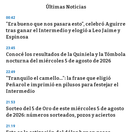
e
c
Últimas Noticias
o
n
00:42
d
"Era bueno que nos pasara esto", celebró Aguirre
s
o
tras ganar el Intermedio y elogió a Leo Jaime y
f
Espinosa
3
3
s
23:45
e
Conocé los resultados de la Quiniela y la Tómbola
c
nocturna del miércoles 5 de agosto de 2026
o
n
d
22:49
s
"Tranquilo el camello...": la frase que eligió
Peñarol e imprimió en pilusos para festejar el
Intermedio
21:53
Sorteo del 5 de Oro de este miércoles 5 de agosto
de 2026: números sorteados, pozos y aciertos
21:19