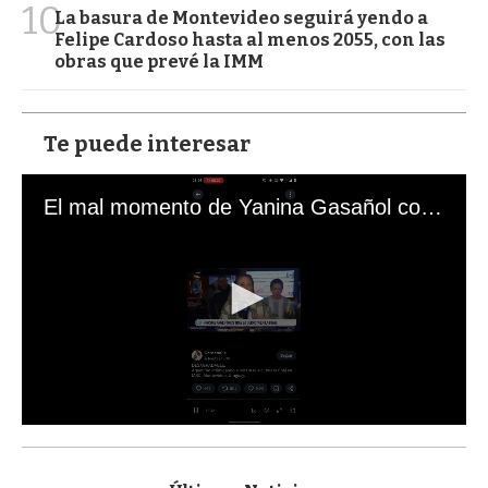
10
La basura de Montevideo seguirá yendo a
Felipe Cardoso hasta al menos 2055, con las
obras que prevé la IMM
Te puede interesar
El mal momento de Yanina Gasañol con un hincha argentino en "Subrayado"
0
s
e
c