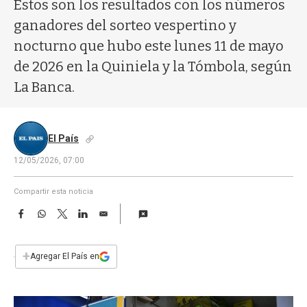
a
Estos son los resultados con los números
ganadores del sorteo vespertino y
nocturno que hubo este lunes 11 de mayo
de 2026 en la Quiniela y la Tómbola, según
La Banca.
El País
12/05/2026, 07:00
Compartir esta noticia
F
W
T
L
E
a
h
w
i
m
c
a
i
n
a
e
t
t
k
i
+
Agregar El País en
b
s
t
e
l
o
A
e
d
o
p
r
I
k
p
n