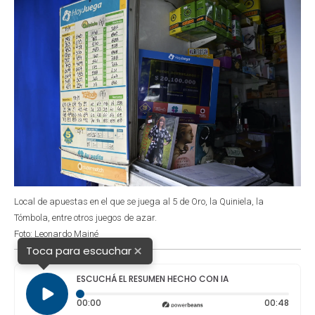
Local de apuestas en el que se juega al 5 de Oro, la Quiniela, la
Tómbola, entre otros juegos de azar.
Foto: Leonardo Mainé
×
Toca para escuchar
ESCUCHÁ EL RESUMEN HECHO CON IA
Tiempo transcurrido: 0 segundos
Durac
00:00
00:48