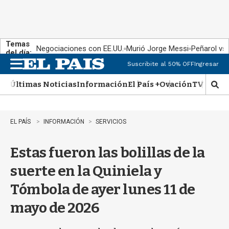
Temas
Negociaciones con EE.UU.
Murió Jorge Messi
Peñarol vs
del día:
Suscribite al 50% OFF
Ingresar
M
e
Últimas Noticias
Información
El País +
Ovación
TV Show
n
M
u
o
s
t
EL PAÍS
INFORMACIÓN
SERVICIOS
r
a
Estas fueron las bolillas de la
r
b
suerte en la Quiniela y
�
s
Tómbola de ayer lunes 11 de
q
u
mayo de 2026
e
d