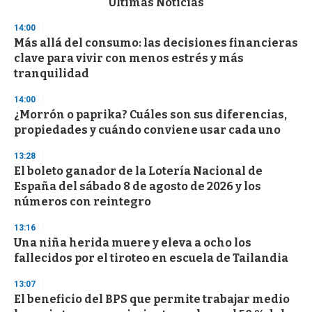
Últimas Noticias
o
n
14:00
d
Más allá del consumo: las decisiones financieras
s
o
clave para vivir con menos estrés y más
f
tranquilidad
3
3
s
14:00
e
¿Morrón o paprika? Cuáles son sus diferencias,
c
propiedades y cuándo conviene usar cada uno
o
n
d
13:28
s
El boleto ganador de la Lotería Nacional de
España del sábado 8 de agosto de 2026 y los
números con reintegro
13:16
Una niña herida muere y eleva a ocho los
fallecidos por el tiroteo en escuela de Tailandia
13:07
El beneficio del BPS que permite trabajar medio