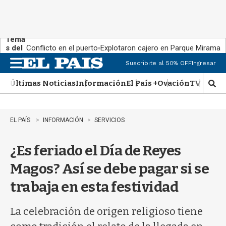
Tema
s del
Conflicto en el puerto
Explotaron cajero en Parque Miramar
día:
Suscribite al 50% OFF
Ingresar
M
e
Últimas Noticias
Información
El País +
Ovación
TV Show
n
M
u
o
s
t
EL PAÍS
INFORMACIÓN
SERVICIOS
r
a
¿Es feriado el Día de Reyes
r
b
Magos? Así se debe pagar si se
�
s
trabaja en esta festividad
q
u
e
La celebración de origen religioso tiene
d