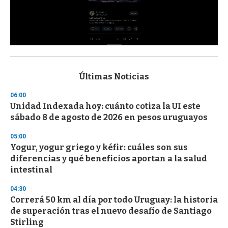
0
s
e
c
Últimas Noticias
o
n
06:00
d
Unidad Indexada hoy: cuánto cotiza la UI este
s
o
sábado 8 de agosto de 2026 en pesos uruguayos
f
3
05:00
3
s
Yogur, yogur griego y kéfir: cuáles son sus
e
diferencias y qué beneficios aportan a la salud
c
intestinal
o
n
d
04:30
s
Correrá 50 km al día por todo Uruguay: la historia
de superación tras el nuevo desafío de Santiago
Stirling