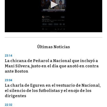
0
s
e
c
Últimas Noticias
o
n
23:14
d
La chicana de Peñarol a Nacional que incluyó a
s
o
Maxi Silvera, justo en el día que anotó en contra
f
ante Boston
3
3
s
23:04
e
La charla de Eguren en el vestuario de Nacional,
c
el silencio de los futbolistas y el enojo de los
o
n
dirigentes
d
s
22:32