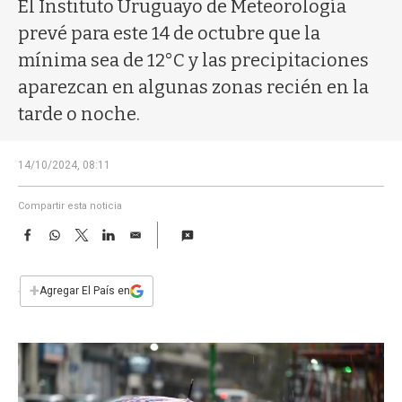
a
El Instituto Uruguayo de Meteorología
prevé para este 14 de octubre que la
mínima sea de 12°C y las precipitaciones
aparezcan en algunas zonas recién en la
tarde o noche.
14/10/2024, 08:11
Compartir esta noticia
F
W
T
L
E
a
h
w
i
m
c
a
i
n
a
e
t
t
k
i
+
Agregar El País en
b
s
t
e
l
o
A
e
d
o
p
r
I
k
p
n