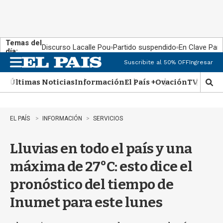
Temas del
Discurso Lacalle Pou
Partido suspendido
En Clave País
día:
Suscribite al 50% OFF
Ingresar
M
e
Últimas Noticias
Información
El País +
Ovación
TV Show
n
M
u
o
s
t
EL PAÍS
INFORMACIÓN
SERVICIOS
r
a
Lluvias en todo el país y una
r
b
máxima de 27°C: esto dice el
�
s
pronóstico del tiempo de
q
u
Inumet para este lunes
e
d