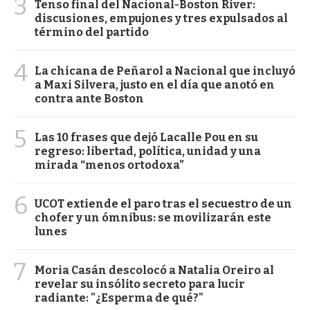
3
Tenso final del Nacional-Boston River:
discusiones, empujones y tres expulsados al
término del partido
4
La chicana de Peñarol a Nacional que incluyó
a Maxi Silvera, justo en el día que anotó en
contra ante Boston
5
Las 10 frases que dejó Lacalle Pou en su
regreso: libertad, política, unidad y una
mirada “menos ortodoxa”
6
UCOT extiende el paro tras el secuestro de un
chofer y un ómnibus: se movilizarán este
lunes
7
Moria Casán descolocó a Natalia Oreiro al
revelar su insólito secreto para lucir
radiante: "¿Esperma de qué?"