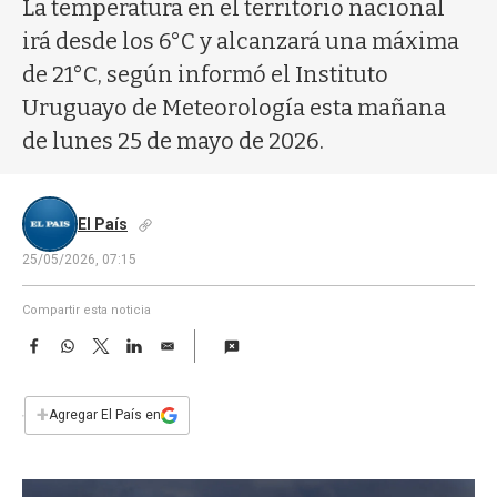
a
La temperatura en el territorio nacional
irá desde los 6°C y alcanzará una máxima
de 21°C, según informó el Instituto
Uruguayo de Meteorología esta mañana
de lunes 25 de mayo de 2026.
El País
25/05/2026, 07:15
Compartir esta noticia
F
W
T
L
E
a
h
w
i
m
c
a
i
n
a
e
t
t
k
i
+
Agregar El País en
b
s
t
e
l
o
A
e
d
o
p
r
I
k
p
n