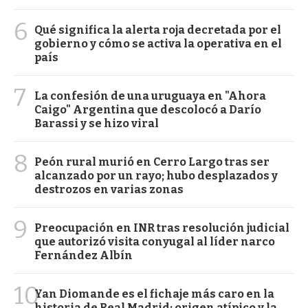
6
Qué significa la alerta roja decretada por el
gobierno y cómo se activa la operativa en el
país
7
La confesión de una uruguaya en "Ahora
Caigo" Argentina que descolocó a Darío
Barassi y se hizo viral
8
Peón rural murió en Cerro Largo tras ser
alcanzado por un rayo; hubo desplazados y
destrozos en varias zonas
9
Preocupación en INR tras resolución judicial
que autorizó visita conyugal al líder narco
Fernández Albín
10
Yan Diomande es el fichaje más caro en la
historia de Real Madrid: origen atípico y la