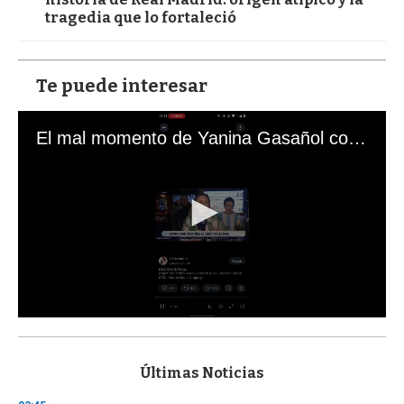
tragedia que lo fortaleció
Te puede interesar
El mal momento de Yanina Gasañol con un hincha argentino en "Subrayado"
0
s
e
c
Últimas Noticias
o
n