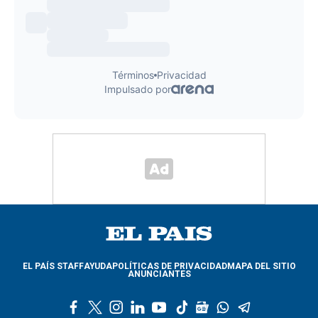
EL PAÍS STAFF
AYUDA
POLÍTICAS DE PRIVACIDAD
MAPA DEL SITIO
ANUNCIANTES
f
t
i
l
y
t
g
w
t