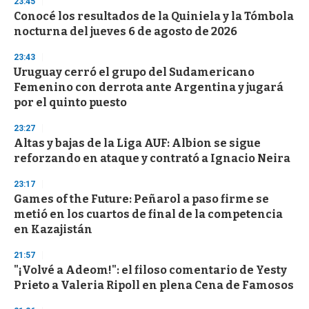
23:45
d
Conocé los resultados de la Quiniela y la Tómbola
s
o
nocturna del jueves 6 de agosto de 2026
f
3
23:43
3
s
Uruguay cerró el grupo del Sudamericano
e
Femenino con derrota ante Argentina y jugará
c
por el quinto puesto
o
n
d
23:27
s
Altas y bajas de la Liga AUF: Albion se sigue
reforzando en ataque y contrató a Ignacio Neira
23:17
Games of the Future: Peñarol a paso firme se
metió en los cuartos de final de la competencia
en Kazajistán
21:57
"¡Volvé a Adeom!": el filoso comentario de Yesty
Prieto a Valeria Ripoll en plena Cena de Famosos