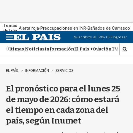
Temas
Alerta roja
Preocupaciones en INR
Bañados de Carrasco
del día:
Suscribite al 50% OFF
Ingresar
M
e
Últimas Noticias
Información
El País +
Ovación
TV Show
n
M
u
o
s
t
EL PAÍS
INFORMACIÓN
SERVICIOS
r
a
El pronóstico para el lunes 25
r
b
de mayo de 2026: cómo estará
�
s
el tiempo en cada zona del
q
u
país, según Inumet
e
d