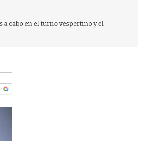
s
q
u
e
 a cabo en el turno vespertino y el
d
a
 en