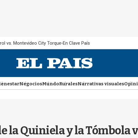
rol vs. Montevideo City Torque
En Clave País
ienestar
Negocios
Mundo
Rurales
Narrativas visuales
Opin
de la Quiniela y la Tómbola