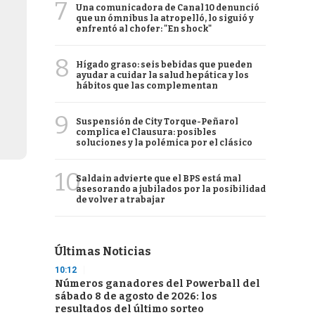
7
Una comunicadora de Canal 10 denunció
que un ómnibus la atropelló, lo siguió y
enfrentó al chofer: "En shock"
8
Hígado graso: seis bebidas que pueden
ayudar a cuidar la salud hepática y los
hábitos que las complementan
9
Suspensión de City Torque-Peñarol
complica el Clausura: posibles
soluciones y la polémica por el clásico
10
Saldain advierte que el BPS está mal
asesorando a jubilados por la posibilidad
de volver a trabajar
Últimas Noticias
10:12
Números ganadores del Powerball del
sábado 8 de agosto de 2026: los
resultados del último sorteo