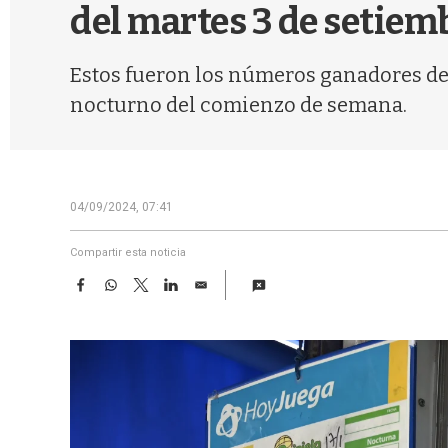
del martes 3 de setiem
Estos fueron los números ganadores de l
nocturno del comienzo de semana.
04/09/2024, 07:41
Compartir esta noticia
F
W
T
L
E
a
h
w
i
m
c
a
i
n
a
e
t
t
k
i
b
s
t
e
l
o
A
e
d
o
p
r
I
k
p
n