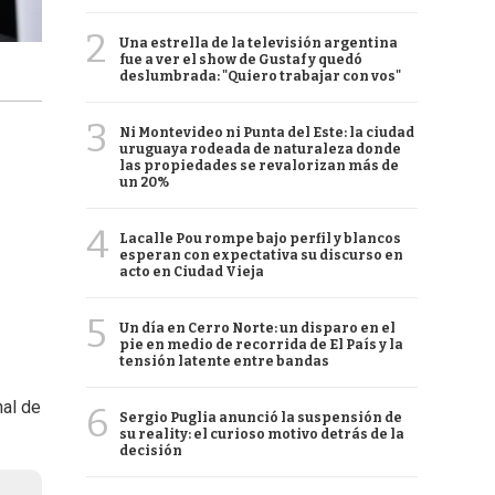
2
Una estrella de la televisión argentina
fue a ver el show de Gustaf y quedó
deslumbrada: "Quiero trabajar con vos"
3
Ni Montevideo ni Punta del Este: la ciudad
uruguaya rodeada de naturaleza donde
las propiedades se revalorizan más de
un 20%
4
Lacalle Pou rompe bajo perfil y blancos
esperan con expectativa su discurso en
acto en Ciudad Vieja
5
Un día en Cerro Norte: un disparo en el
pie en medio de recorrida de El País y la
tensión latente entre bandas
nal de
6
Sergio Puglia anunció la suspensión de
su reality: el curioso motivo detrás de la
decisión