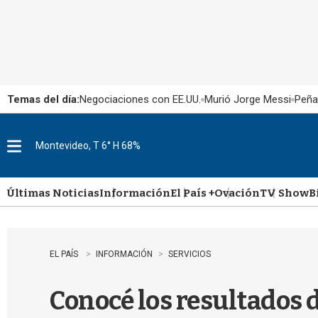
Temas del día:
Negociaciones con EE.UU.
Murió Jorge Messi
Peña
Montevideo, T 6° H 68%
M
e
n
u
Últimas Noticias
Información
El País +
Ovación
TV Show
B
EL PAÍS
INFORMACIÓN
SERVICIOS
Conocé los resultados 