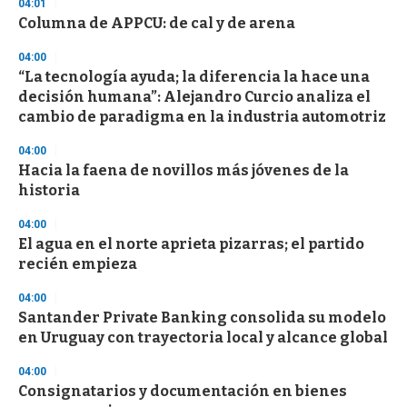
d
04:01
s
Columna de APPCU: de cal y de arena
04:00
“La tecnología ayuda; la diferencia la hace una
decisión humana”: Alejandro Curcio analiza el
cambio de paradigma en la industria automotriz
04:00
Hacia la faena de novillos más jóvenes de la
historia
04:00
El agua en el norte aprieta pizarras; el partido
recién empieza
04:00
Santander Private Banking consolida su modelo
en Uruguay con trayectoria local y alcance global
04:00
Consignatarios y documentación en bienes