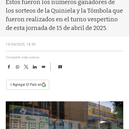
a
Estos fueron los números ganadores de
los sorteos de la Quiniela y la Tómbola que
fueron realizados en el turno vespertino
de esta jornada de 15 de abril de 2025.
15/04/2025, 18:30
Compartir esta noticia
F
W
T
L
E
a
h
w
i
m
c
a
i
n
a
e
t
t
k
i
+
Agregar El País en
b
s
t
e
l
o
A
e
d
o
p
r
I
k
p
n