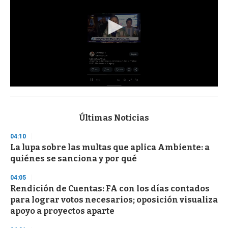
0
s
e
c
Últimas Noticias
o
n
04:10
d
La lupa sobre las multas que aplica Ambiente: a
s
o
quiénes se sanciona y por qué
f
3
04:05
3
s
Rendición de Cuentas: FA con los días contados
e
para lograr votos necesarios; oposición visualiza
c
apoyo a proyectos aparte
o
n