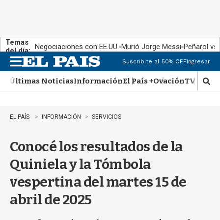
Temas
Negociaciones con EE.UU.
Murió Jorge Messi
Peñarol vs
del día:
Suscribite al 50% OFF
Ingresar
M
e
Últimas Noticias
Información
El País +
Ovación
TV Show
n
M
u
o
s
t
EL PAÍS
INFORMACIÓN
SERVICIOS
r
a
Conocé los resultados de la
r
b
Quiniela y la Tómbola
�
s
vespertina del martes 15 de
q
u
abril de 2025
e
d