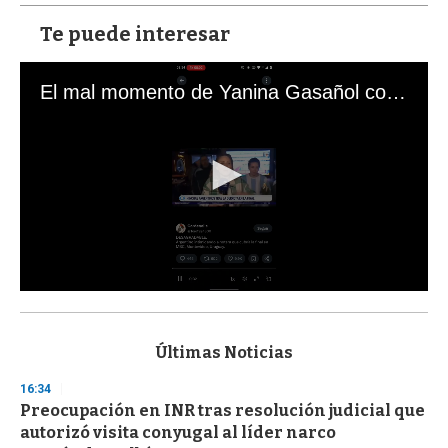
Te puede interesar
El mal momento de Yanina Gasañol con un hincha argentino en "Subrayado"
0
s
e
c
Últimas Noticias
o
n
16:34
d
Preocupación en INR tras resolución judicial que
s
o
autorizó visita conyugal al líder narco
f