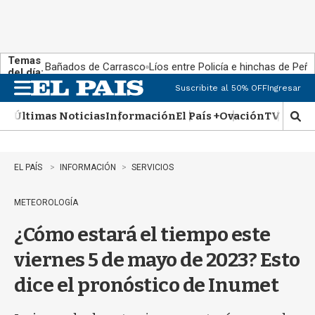
Temas
Bañados de Carrasco
Líos entre Policía e hinchas de Peña
del día:
Suscribite al 50% OFF
Ingresar
M
e
Últimas Noticias
Información
El País +
Ovación
TV Show
n
M
u
o
s
t
EL PAÍS
INFORMACIÓN
SERVICIOS
r
a
METEOROLOGÍA
r
b
¿Cómo estará el tiempo este
�
s
viernes 5 de mayo de 2023? Esto
q
u
dice el pronóstico de Inumet
e
d