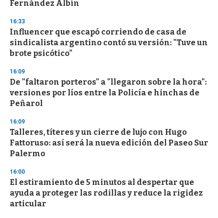
Fernández Albín
3
3
s
16:33
e
Influencer que escapó corriendo de casa de
c
sindicalista argentino contó su versión: "Tuve un
o
n
brote psicótico"
d
s
16:09
De "faltaron porteros" a "llegaron sobre la hora":
versiones por líos entre la Policía e hinchas de
Peñarol
16:09
Talleres, títeres y un cierre de lujo con Hugo
Fattoruso: así será la nueva edición del Paseo Sur
Palermo
16:00
El estiramiento de 5 minutos al despertar que
ayuda a proteger las rodillas y reduce la rigidez
articular