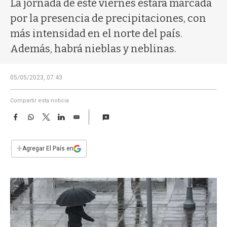
La jornada de este viernes estará marcada
a
por la presencia de precipitaciones, con
más intensidad en el norte del país.
Además, habrá nieblas y neblinas.
05/05/2023, 07:43
Compartir esta noticia
F
W
T
L
E
a
h
w
i
m
c
a
i
n
a
e
t
t
k
i
+
Agregar El País en
b
s
t
e
l
o
A
e
d
o
p
r
I
k
p
n