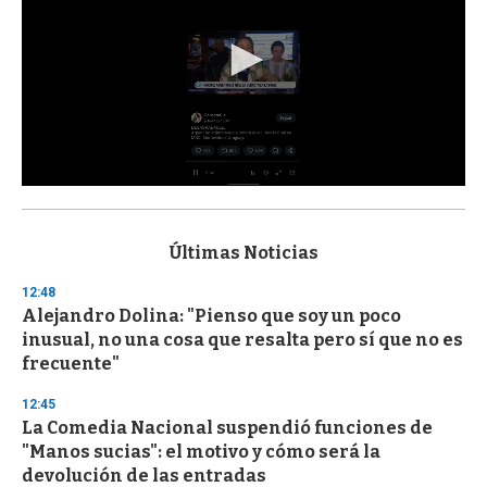
0
s
e
c
Últimas Noticias
o
n
12:48
d
Alejandro Dolina: "Pienso que soy un poco
s
o
inusual, no una cosa que resalta pero sí que no es
f
frecuente"
3
3
s
12:45
e
La Comedia Nacional suspendió funciones de
c
"Manos sucias": el motivo y cómo será la
o
n
devolución de las entradas