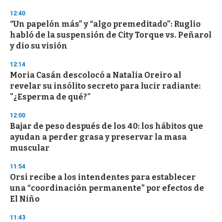
d
s
12:40
“Un papelón más” y “algo premeditado”: Ruglio
habló de la suspensión de City Torque vs. Peñarol
y dio su visión
12:14
Moria Casán descolocó a Natalia Oreiro al
revelar su insólito secreto para lucir radiante:
"¿Esperma de qué?"
12:00
Bajar de peso después de los 40: los hábitos que
ayudan a perder grasa y preservar la masa
muscular
11:54
Orsi recibe a los intendentes para establecer
una “coordinación permanente” por efectos de
El Niño
11:43