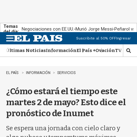
Temas
Negociaciones con EE.UU.
Murió Jorge Messi
Peñarol vs
del día:
Suscribite al 50% OFF
Ingresar
M
e
Últimas Noticias
Información
El País +
Ovación
TV Show
n
M
u
o
s
t
EL PAÍS
INFORMACIÓN
SERVICIOS
r
a
¿Cómo estará el tiempo este
r
b
martes 2 de mayo? Esto dice el
�
s
pronóstico de Inumet
q
u
e
Se espera una jornada con cielo claro y
d