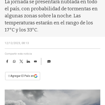
a
La jornada se presentará nublada en todo
el país, con probabilidad de tormentas en
algunas zonas sobre la noche. Las
temperaturas estarán en el rango de los
17°C y los 33°C.
12/12/2023, 08:13
Compartir esta noticia
F
W
T
L
E
a
h
w
i
m
c
a
i
n
a
e
t
t
k
i
+
Agregar El País en
b
s
t
e
l
o
A
e
d
o
p
r
I
k
p
n