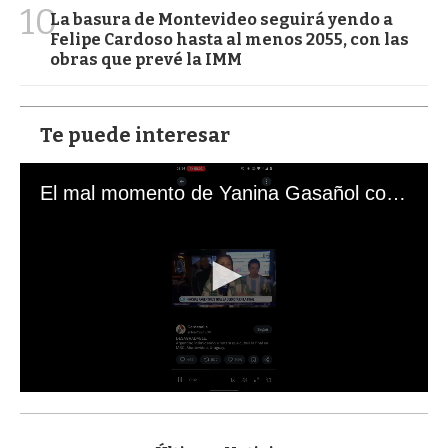
10
La basura de Montevideo seguirá yendo a
Felipe Cardoso hasta al menos 2055, con las
obras que prevé la IMM
Te puede interesar
El mal momento de Yanina Gasañol con un hincha argentino en "Subrayado"
0
s
e
c