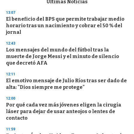
Últimas Noticias
o
n
13:07
d
El beneficio del BPS que permite trabajar medio
s
o
horario tras un nacimiento y cobrar el 50 % del
f
jornal
3
3
s
12:43
e
Los mensajes del mundo del fútbol tras la
c
muerte de Jorge Messi y el minuto de silencio
o
n
que decretó AFA
d
s
12:11
El emotivo mensaje de Julio Ríos tras ser dado de
alta: "Dios siempre me protege"
12:00
Por qué cada vez más jóvenes eligen la cirugía
láser para dejar de usar anteojos o lentes de
contacto
11:59