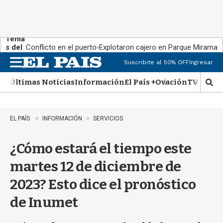
Tema
s del
Conflicto en el puerto
Explotaron cajero en Parque Miramar
día:
Suscribite al 50% OFF
Ingresar
M
e
Últimas Noticias
Información
El País +
Ovación
TV Show
n
M
u
o
s
t
EL PAÍS
INFORMACIÓN
SERVICIOS
r
a
¿Cómo estará el tiempo este
r
b
martes 12 de diciembre de
�
s
2023? Esto dice el pronóstico
q
u
de Inumet
e
d