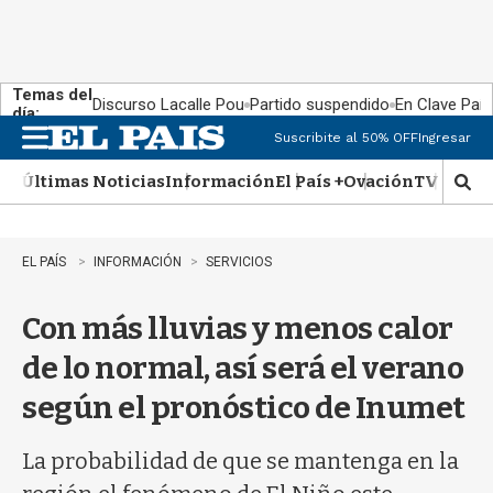
Temas del
Discurso Lacalle Pou
Partido suspendido
En Clave País
día:
Suscribite al 50% OFF
Ingresar
M
e
Últimas Noticias
Información
El País +
Ovación
TV Show
n
M
u
o
s
t
EL PAÍS
INFORMACIÓN
SERVICIOS
r
a
Con más lluvias y menos calor
r
b
de lo normal, así será el verano
�
s
según el pronóstico de Inumet
q
u
e
La probabilidad de que se mantenga en la
d