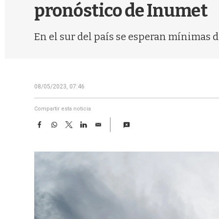
pronóstico de Inumet
En el sur del país se esperan mínimas d
08/05/2023, 07:46
Compartir esta noticia
F
W
T
L
E
a
h
w
i
m
c
a
i
n
a
e
t
t
k
i
b
s
t
e
l
o
A
e
d
o
p
r
I
k
p
n