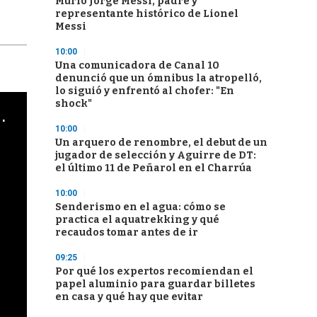
Murió Jorge Messi, padre y
representante histórico de Lionel
Messi
10:00
Una comunicadora de Canal 10
denunció que un ómnibus la atropelló,
lo siguió y enfrentó al chofer: "En
shock"
cha argentino en "Subrayado"
10:00
Un arquero de renombre, el debut de un
jugador de selección y Aguirre de DT:
el último 11 de Peñarol en el Charrúa
10:00
Senderismo en el agua: cómo se
practica el aquatrekking y qué
recaudos tomar antes de ir
09:25
Por qué los expertos recomiendan el
papel aluminio para guardar billetes
en casa y qué hay que evitar