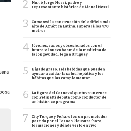
2
Murió Jorge Messi, padre y
representante histórico de Lionel Messi
3
Comenzó la construcción del edificio más
alto de América Latina: superará los 470
metros
4
Jóvenes, sanos y obsesionados con el
futuro: el nuevo boom de la medicina de
la longevidad llega a Uruguay
5
Hígado graso: seis bebidas que pueden
buena
ayudar a cuidar la salud hepática y los
hábitos que las complementan
6
ubosa
La figura del Carnaval que tuvo un cruce
con Petinatti debuta como conductor de
un histórico programa
7
City Torque y Peñarol en un prometedor
partido por el Torneo Clausura: hora,
formaciones y dónde verlo en vivo