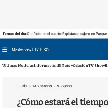
Temas del día:
Conflicto en el puerto
Explotaron cajero en Parque
Montevideo, T 10° H 72%
M
e
n
u
Últimas Noticias
Información
El País +
Ovación
TV Show
B
EL PAÍS
INFORMACIÓN
SERVICIOS
¿Cómo estará el tiempo 