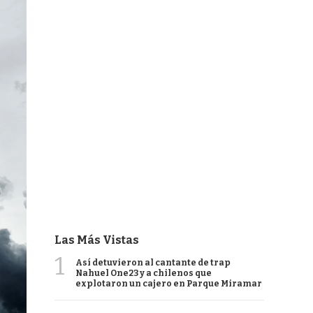
Las Más Vistas
1
Así detuvieron al cantante de trap
Nahuel One23 y a chilenos que
explotaron un cajero en Parque Miramar