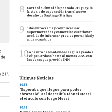
8
Correrá 50 km al día por todo Uruguay: la
historia de superación tras el nuevo
desafío de Santiago Stirling
9
"Más burocracia y complicación":
supermercados y comercios cuestionan
medida de informar precios por unidad y
piden cambios
10
o
La basura de Montevideo seguirá yendo a
Felipe Cardoso hasta al menos 2055, con
 de
las obras que prevé la IMM
 21°.
Últimas Noticias
10:58
"Esperaba que llegue para poder
abrazarlo": así describía Lionel Messi
el vínculo con Jorge Messi
10:18