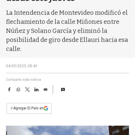
a
La Intendencia de Montevideo modificó el
flechamiento de la calle Miñones entre
Núñez y Solano García y eliminó la
posibilidad de giro desde Ellauri hacia esa
calle.
04/05/2023, 08:49
Compartir esta noticia
F
W
T
L
E
a
h
w
i
m
c
a
i
n
a
e
t
t
k
i
+
Agregar El País en
b
s
t
e
l
o
A
e
d
o
p
r
I
k
p
n