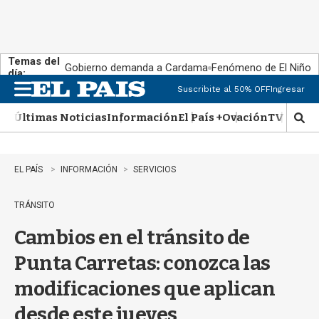
Temas del
Gobierno demanda a Cardama
Fenómeno de El Niño
día:
Suscribite al 50% OFF
Ingresar
M
e
Últimas Noticias
Información
El País +
Ovación
TV Show
n
M
u
o
s
t
EL PAÍS
INFORMACIÓN
SERVICIOS
r
a
TRÁNSITO
r
b
Cambios en el tránsito de
�
s
Punta Carretas: conozca las
q
u
modificaciones que aplican
e
d
desde este jueves