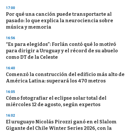
n
17:00
d
Por qué una canción puede transportarte al
s
o
pasado: lo que explica la neurociencia sobre
f
música y memoria
3
3
s
16:56
e
“Es para elegidos”: Forlán contó qué lo motivó
c
para dirigir a Uruguay y el récord de su abuelo
o
n
como DT de la Celeste
d
s
16:40
Comenzó la construcción del edificio más alto de
América Latina: superará los 470 metros
16:05
Cómo fotografiar el eclipse solar total del
miércoles 12 de agosto, según expertos
16:02
El uruguayo Nicolás Pirozzi ganó en el Slalom
Gigante del Chile Winter Series 2026, con la