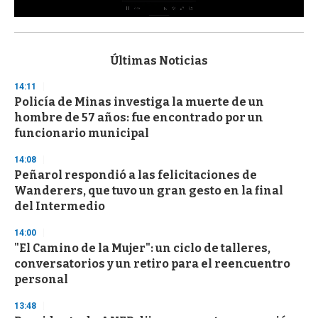
0
s
e
c
Últimas Noticias
o
n
14:11
d
Policía de Minas investiga la muerte de un
s
o
hombre de 57 años: fue encontrado por un
f
funcionario municipal
3
3
s
14:08
e
Peñarol respondió a las felicitaciones de
c
Wanderers, que tuvo un gran gesto en la final
o
n
del Intermedio
d
s
14:00
"El Camino de la Mujer": un ciclo de talleres,
conversatorios y un retiro para el reencuentro
personal
13:48