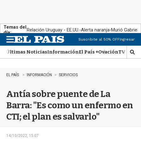
Temas del
Relación Uruguay - EE.UU.
Alerta naranja
Murió Gabriel 
día:
Suscribite al 50% OFF
Ingresar
M
e
Últimas Noticias
Información
El País +
Ovación
TV Show
n
M
u
o
s
t
EL PAÍS
INFORMACIÓN
SERVICIOS
r
a
Antía sobre puente de La
r
b
Barra: "Es como un enfermo en
�
s
CTI; el plan es salvarlo"
q
u
e
d
14/10/2022, 15:07