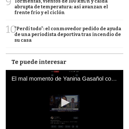
9
Tormentas, vientos de 100 km/h y caída
abrupta de temperatura: así avanzan el
frente frío y el ciclón
10
"Perdí todo": el conmovedor pedido de ayuda
de una periodista deportiva tras incendio de
su casa
Te puede interesar
El mal momento de Yanina Gasañol con un hincha argentino en "Subrayado"