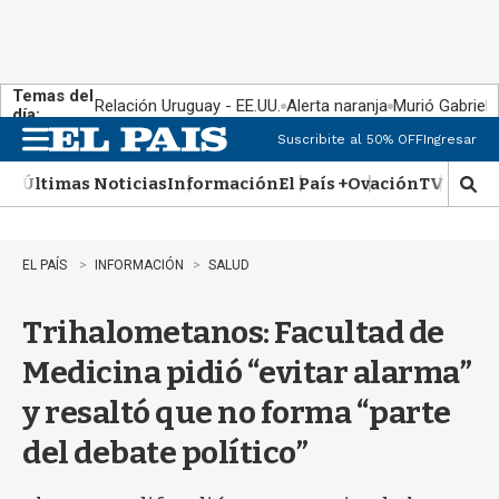
Temas del
Relación Uruguay - EE.UU.
Alerta naranja
Murió Gabriel 
día:
Suscribite al 50% OFF
Ingresar
M
e
Últimas Noticias
Información
El País +
Ovación
TV Show
n
M
u
o
s
t
EL PAÍS
INFORMACIÓN
SALUD
r
a
Trihalometanos: Facultad de
r
b
Medicina pidió “evitar alarma”
�
s
y resaltó que no forma “parte
q
u
del debate político”
e
d