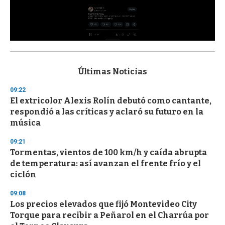
0
s
e
c
Últimas Noticias
o
n
09:22
d
El extricolor Alexis Rolín debutó como cantante,
s
o
respondió a las críticas y aclaró su futuro en la
f
música
3
3
s
09:21
e
Tormentas, vientos de 100 km/h y caída abrupta
c
de temperatura: así avanzan el frente frío y el
o
n
ciclón
d
s
09:08
Los precios elevados que fijó Montevideo City
Torque para recibir a Peñarol en el Charrúa por