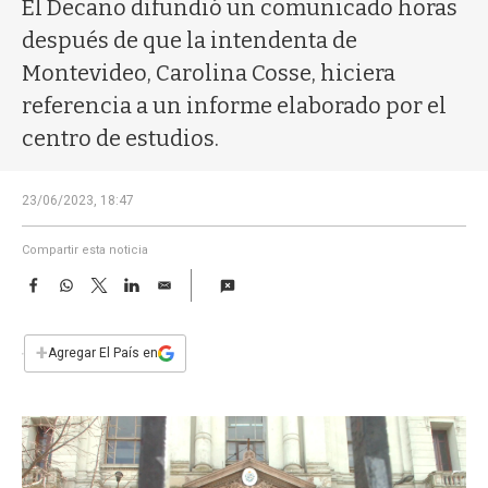
a
El Decano difundió un comunicado horas
después de que la intendenta de
Montevideo, Carolina Cosse, hiciera
referencia a un informe elaborado por el
centro de estudios.
23/06/2023, 18:47
Compartir esta noticia
F
W
T
L
E
a
h
w
i
m
c
a
i
n
a
e
t
t
k
i
+
Agregar El País en
b
s
t
e
l
o
A
e
d
o
p
r
I
k
p
n