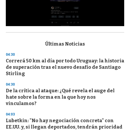
0
s
e
c
Últimas Noticias
o
n
04:30
d
Correrá 50 km al día por todo Uruguay: la historia
s
o
de superación tras el nuevo desafío de Santiago
f
Stirling
3
3
s
04:30
e
De la crítica al ataque: ¿Qué revela el auge del
c
hate sobre la forma en la que hoy nos
o
n
vinculamos?
d
s
04:03
Lubetkin: "No hay negociación concreta" con
EE.UU. y, si llegan deportados, tendrán prioridad