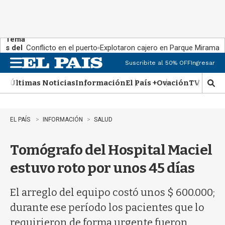
Tema
s del
Conflicto en el puerto
Explotaron cajero en Parque Miramar
día:
Suscribite al 50% OFF
Ingresar
M
e
Últimas Noticias
Información
El País +
Ovación
TV Show
n
M
u
o
s
t
EL PAÍS
INFORMACIÓN
SALUD
r
a
Tomógrafo del Hospital Maciel
r
b
estuvo roto por unos 45 días
�
s
q
El arreglo del equipo costó unos $ 600.000;
u
durante ese período los pacientes que lo
e
d
requirieron de forma urgente fueron