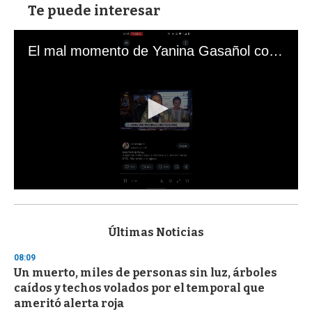
Te puede interesar
El mal momento de Yanina Gasañol con un hincha argentino en "Subrayado"
0
s
e
c
Últimas Noticias
o
n
08:09
d
Un muerto, miles de personas sin luz, árboles
s
o
caídos y techos volados por el temporal que
f
ameritó alerta roja
3