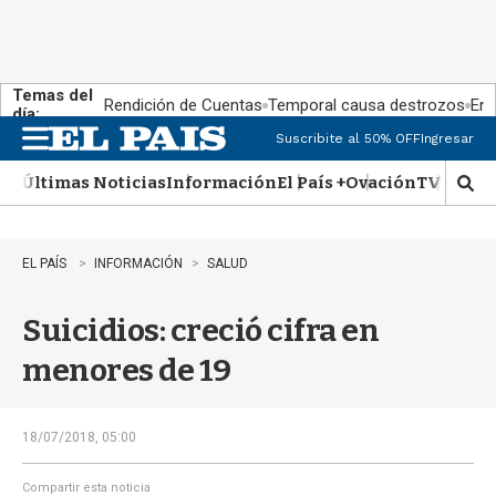
Temas del
Rendición de Cuentas
Temporal causa destrozos
En 
día:
Suscribite al 50% OFF
Ingresar
M
e
Últimas Noticias
Información
El País +
Ovación
TV Show
n
M
u
o
s
t
EL PAÍS
INFORMACIÓN
SALUD
r
a
Suicidios: creció cifra en
r
b
menores de 19
�
s
q
u
18/07/2018, 05:00
e
d
Compartir esta noticia