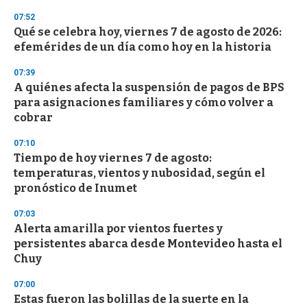
3
s
07:52
e
Qué se celebra hoy, viernes 7 de agosto de 2026:
c
efemérides de un día como hoy en la historia
o
n
d
07:39
s
A quiénes afecta la suspensión de pagos de BPS
para asignaciones familiares y cómo volver a
cobrar
07:10
Tiempo de hoy viernes 7 de agosto:
temperaturas, vientos y nubosidad, según el
pronóstico de Inumet
07:03
Alerta amarilla por vientos fuertes y
persistentes abarca desde Montevideo hasta el
Chuy
07:00
Estas fueron las bolillas de la suerte en la