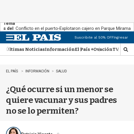
Tema
s del
Conflicto en el puerto
Explotaron cajero en Parque Miramar
día:
Suscribite al 50% OFF
Ingresar
M
e
Últimas Noticias
Información
El País +
Ovación
TV Show
n
M
u
o
s
t
EL PAÍS
INFORMACIÓN
SALUD
r
a
¿Qué ocurre si un menor se
r
b
quiere vacunar y sus padres
�
s
no se lo permiten?
q
u
e
d