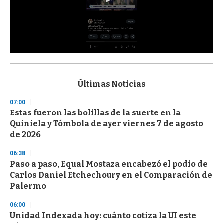
0
s
e
c
Últimas Noticias
o
n
07:00
d
Estas fueron las bolillas de la suerte en la
s
o
Quiniela y Tómbola de ayer viernes 7 de agosto
f
de 2026
3
3
s
06:38
e
Paso a paso, Equal Mostaza encabezó el podio de
c
Carlos Daniel Etchechoury en el Comparación de
o
n
Palermo
d
s
06:00
Unidad Indexada hoy: cuánto cotiza la UI este