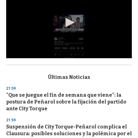
0
s
e
c
Últimas Noticias
o
n
21:59
d
"Que se juegue el fin de semana que viene": la
s
o
postura de Peñarol sobre la fijación del partido
f
ante City Torque
3
3
s
21:59
e
Suspensión de City Torque-Peñarol complica el
c
Clausura: posibles soluciones y la polémica por el
o