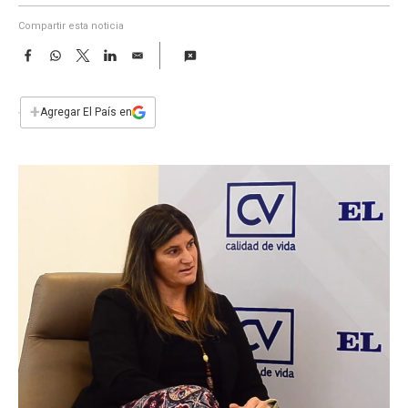
a
Compartir esta noticia
F
W
T
L
E
a
h
w
i
m
c
a
i
n
a
e
t
t
k
i
+
Agregar El País en
b
s
t
e
l
o
A
e
d
o
p
r
I
k
p
n