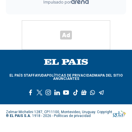
EL PAÍS STAFF
AYUDA
POLÍTICAS DE PRIVACIDAD
MAPA DEL SITIO
ANUNCIANTES
f
t
i
l
y
t
g
w
t
a
w
n
i
o
i
o
h
e
c
i
s
n
u
k
o
a
l
e
t
t
k
t
t
g
t
e
Zelmar Michelini 1287, CP.11100, Montevideo, Uruguay. Copyright
b
t
a
e
u
o
l
s
g
®
EL PAIS S.A.
1918 - 2026 -
Políticas de privacidad
o
e
g
d
b
k
e
a
r
o
r
r
i
e
n
p
a