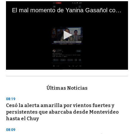
El mal momento de Yanina Gasañol con un hincha argentino en "Subrayado"
0
s
e
c
Últimas Noticias
o
n
08:19
d
Cesó la alerta amarilla por vientos fuertes y
s
o
persistentes que abarcaba desde Montevideo
f
hasta el Chuy
3
3
s
08:09
e