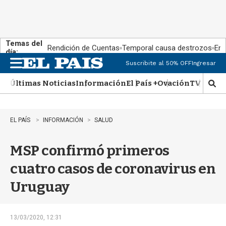
Temas del
Rendición de Cuentas
Temporal causa destrozos
En 
día:
Suscribite al 50% OFF
Ingresar
M
e
Últimas Noticias
Información
El País +
Ovación
TV Show
n
M
u
o
s
t
EL PAÍS
INFORMACIÓN
SALUD
r
a
MSP confirmó primeros
r
b
cuatro casos de coronavirus en
�
s
Uruguay
q
u
e
d
13/03/2020, 12:31