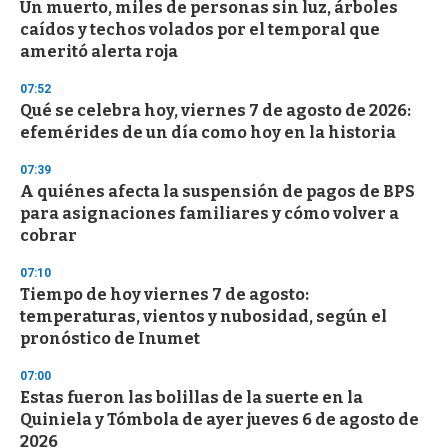
Un muerto, miles de personas sin luz, árboles
c
caídos y techos volados por el temporal que
o
n
ameritó alerta roja
d
s
07:52
Qué se celebra hoy, viernes 7 de agosto de 2026:
efemérides de un día como hoy en la historia
07:39
A quiénes afecta la suspensión de pagos de BPS
para asignaciones familiares y cómo volver a
cobrar
07:10
Tiempo de hoy viernes 7 de agosto:
temperaturas, vientos y nubosidad, según el
pronóstico de Inumet
07:00
Estas fueron las bolillas de la suerte en la
Quiniela y Tómbola de ayer jueves 6 de agosto de
2026