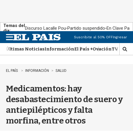
Temas del
Discurso Lacalle Pou
Partido suspendido
En Clave País
día:
Suscribite al 50% OFF
Ingresar
M
e
Últimas Noticias
Información
El País +
Ovación
TV Show
n
M
u
o
s
t
EL PAÍS
INFORMACIÓN
SALUD
r
a
Medicamentos: hay
r
b
desabastecimiento de suero y
�
s
antiepilépticos y falta
q
u
morfina, entre otros
e
d