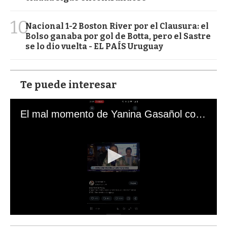
10
Nacional 1-2 Boston River por el Clausura: el
Bolso ganaba por gol de Botta, pero el Sastre
se lo dio vuelta - EL PAÍS Uruguay
Te puede interesar
El mal momento de Yanina Gasañol con un hincha argentino en "Subrayado"
0
s