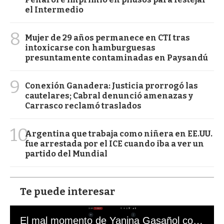
el Intermedio
8
Mujer de 29 años permanece en CTI tras
intoxicarse con hamburguesas
presuntamente contaminadas en Paysandú
9
Conexión Ganadera: Justicia prorrogó las
cautelares; Cabral denunció amenazas y
Carrasco reclamó traslados
10
Argentina que trabaja como niñera en EE.UU.
fue arrestada por el ICE cuando iba a ver un
partido del Mundial
Te puede interesar
El mal momento de Yanina Gasañol con un hincha argentino en "Subrayado"