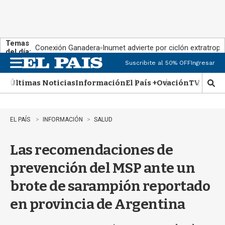
Temas
Conexión Ganadera
Inumet advierte por ciclón extratropi
del día:
Suscribite al 50% OFF
Ingresar
M
e
Últimas Noticias
Información
El País +
Ovación
TV Show
n
M
u
o
s
t
EL PAÍS
INFORMACIÓN
SALUD
r
a
Las recomendaciones de
r
b
prevención del MSP ante un
�
s
brote de sarampión reportado
q
u
en provincia de Argentina
e
d