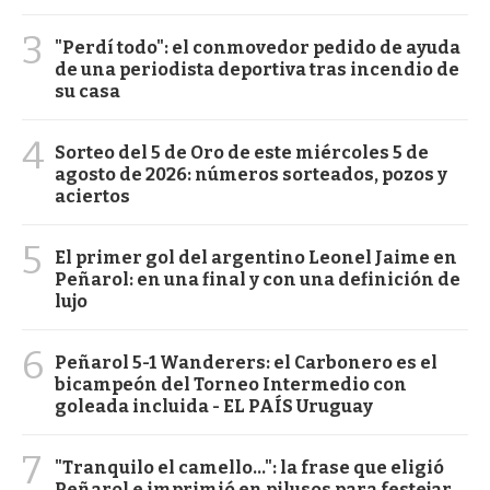
3
"Perdí todo": el conmovedor pedido de ayuda
de una periodista deportiva tras incendio de
su casa
4
Sorteo del 5 de Oro de este miércoles 5 de
agosto de 2026: números sorteados, pozos y
aciertos
5
El primer gol del argentino Leonel Jaime en
Peñarol: en una final y con una definición de
lujo
6
Peñarol 5-1 Wanderers: el Carbonero es el
bicampeón del Torneo Intermedio con
goleada incluida - EL PAÍS Uruguay
7
"Tranquilo el camello...": la frase que eligió
Peñarol e imprimió en pilusos para festejar