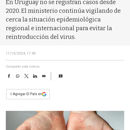
a
En Uruguay no se registran casos desde
2020. El ministerio continúa vigilando de
cerca la situación epidemiológica
regional e internacional para evitar la
reintroducción del virus.
11/10/2024, 17:43
Compartir esta noticia
F
W
T
L
E
a
h
w
i
m
c
a
i
n
a
e
t
t
k
i
+
Agregar El País en
b
s
t
e
l
o
A
e
d
o
p
r
I
k
p
n