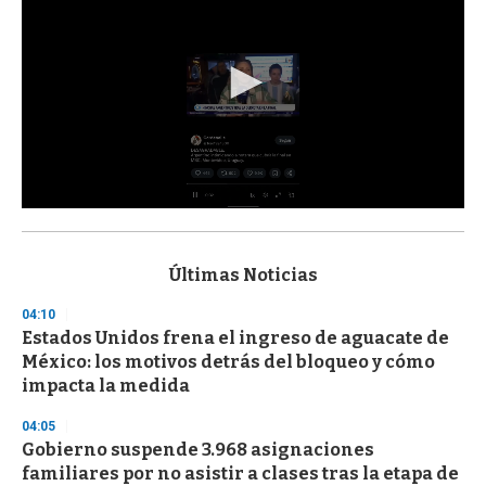
0
s
e
c
Últimas Noticias
o
n
04:10
d
Estados Unidos frena el ingreso de aguacate de
s
o
México: los motivos detrás del bloqueo y cómo
f
impacta la medida
3
3
s
04:05
e
Gobierno suspende 3.968 asignaciones
c
familiares por no asistir a clases tras la etapa de
o