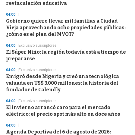
n
revinculación educativa
d
s
04:00
Gobierno quiere llevar mil familias a Ciudad
Vieja aprovechando ocho propiedades públicas:
¿cómo es el plan del MVOT?
04:00
Exclusivo suscriptores
El Súper Niño: la región todavía está a tiempo de
prepararse
04:00
Exclusivo suscriptores
Emigró desde Nigeria y creó una tecnológica
valuada en US$ 3.000 millones: la historia del
fundador de Calendly
04:00
Exclusivo suscriptores
El invierno arrancó caro para el mercado
eléctrico: el precio spot más alto en doce años
04:00
Agenda Deportiva del 6 de agosto de 2026: