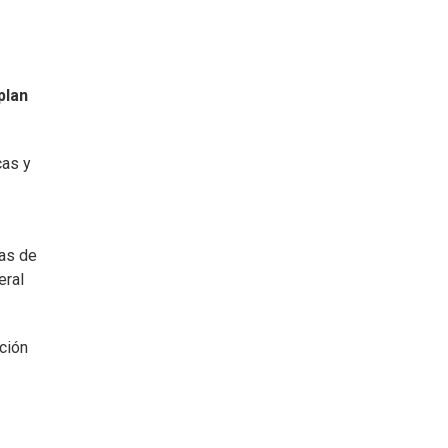
plan
cas y
ías de
eral
ción