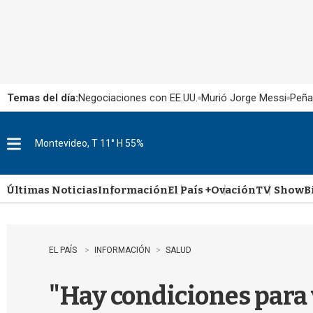
Temas del día:
Negociaciones con EE.UU.
Murió Jorge Messi
Peña
Montevideo, T 11° H 55%
M
e
n
u
Últimas Noticias
Información
El País +
Ovación
TV Show
B
EL PAÍS
INFORMACIÓN
SALUD
"Hay condiciones para 