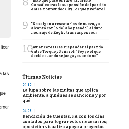
8
“Esto que pasó es raro”: Evaristo
González tras la suspensión del partido
entre Montevideo City Torque y Peñarol
9
"No salgan a rescatarlos de nuevo, ya
alcanzó con lo del año pasado": el duro
mensaje de Ruglio tras suspensión
10
licar
Javier Feres tras suspender el partido
entre Torque y Peñarol: “Soy yo el que
decide cuando se juega y cuando no”
a las
Últimas Noticias
04:10
La lupa sobre las multas que aplica
que
Ambiente: a quiénes se sanciona y por
qué
ornar
04:05
Rendición de Cuentas: FA con los días
contados para lograr votos necesarios;
oposición visualiza apoyo a proyectos