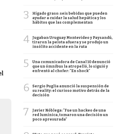
3
Hígado graso: seis bebidas que pueden
ayudar a cuidar la salud hepática y los
hábitos que las complementan
4
Jugaban Uruguay Montevideo y Paysandú,
tiraron la pelota afuera y se produjo un
insólito accidente en la ruta
5
Una comunicadora de Canal 10 denunció
que un ómnibus la atropelló, lo siguió y
enfrentó al chofer: "En shock"
el
6
Sergio Puglia anunció la suspensión de
su reality: el curioso motivo detrás de la
decisión
7
Javier Nóblega: "Fue un hackeo de una
red lumínica, tomaron una decisión un
poco apresurada"