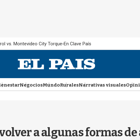
rol vs. Montevideo City Torque
En Clave País
ienestar
Negocios
Mundo
Rurales
Narrativas visuales
Opin
volver a algunas formas de 