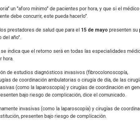
ia" un "aforo mínimo" de pacientes por hora, y que si el médico
ente debe concurrir, este pueda hacerlo".
 los prestadores de salud que para el
15 de mayo
presenten su
 del año".
se indica que el retorno será en todas las especialidades médi
r hora.
ión de estudios diagnósticos invasivos (fibrocolonoscopía,
ugías de coordinación ambulatorias o cirugía de día, de las cirug
asivas (como la laparoscopía) y cirugías de coordinación en gen
n presenten bajo riesgo de complicación, dice el comunicado.
mamente invasivas (como la laparoscopía) y cirugías de coordina
Institución, presenten bajo riesgo de complicación.