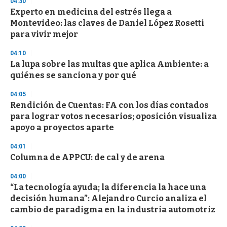
04:30
n
d
Experto en medicina del estrés llega a
s
Montevideo: las claves de Daniel López Rosetti
para vivir mejor
04:10
La lupa sobre las multas que aplica Ambiente: a
quiénes se sanciona y por qué
04:05
Rendición de Cuentas: FA con los días contados
para lograr votos necesarios; oposición visualiza
apoyo a proyectos aparte
04:01
Columna de APPCU: de cal y de arena
04:00
“La tecnología ayuda; la diferencia la hace una
decisión humana”: Alejandro Curcio analiza el
cambio de paradigma en la industria automotriz