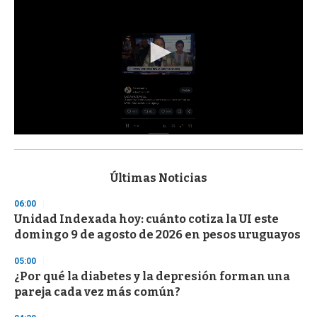
0
s
e
c
Últimas Noticias
o
n
06:00
d
Unidad Indexada hoy: cuánto cotiza la UI este
s
o
domingo 9 de agosto de 2026 en pesos uruguayos
f
3
05:00
3
s
¿Por qué la diabetes y la depresión forman una
e
pareja cada vez más común?
c
o