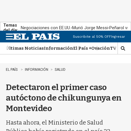
Temas
Negociaciones con EE.UU.
Murió Jorge Messi
Peñarol vs
del día:
Suscribite al 50% OFF
Ingresar
M
e
Últimas Noticias
Información
El País +
Ovación
TV Show
n
M
u
o
s
t
EL PAÍS
INFORMACIÓN
SALUD
r
a
Detectaron el primer caso
r
b
autóctono de chikungunya en
�
s
Montevideo
q
u
e
Hasta ahora, el Ministerio de Salud
d