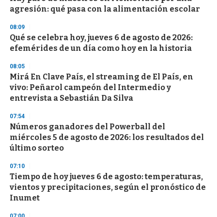
s
agresión: qué pasa con la alimentación escolar
08:09
Qué se celebra hoy, jueves 6 de agosto de 2026:
efemérides de un día como hoy en la historia
08:05
Mirá En Clave País, el streaming de El País, en
vivo: Peñarol campeón del Intermedio y
entrevista a Sebastián Da Silva
07:54
Números ganadores del Powerball del
miércoles 5 de agosto de 2026: los resultados del
último sorteo
07:10
Tiempo de hoy jueves 6 de agosto: temperaturas,
vientos y precipitaciones, según el pronóstico de
Inumet
07:00