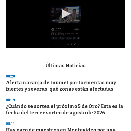
0
s
e
c
Últimas Noticias
o
n
08:20
d
Alerta naranja de Inumet por tormentas muy
s
o
fuertes y severas: qué zonas están afectadas
f
3
08:19
3
s
¿Cuándo se sortea el próximo 5 de Oro? Esta es la
e
fecha del tercer sorteo de agosto de 2026
c
o
08:11
n
d
Hay paro de maestros en Montevideo por una