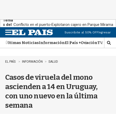
Tema
s del
Conflicto en el puerto
Explotaron cajero en Parque Miramar
día:
Suscribite al 50% OFF
Ingresar
M
e
Últimas Noticias
Información
El País +
Ovación
TV Show
n
M
u
o
s
t
EL PAÍS
INFORMACIÓN
SALUD
r
a
Casos de viruela del mono
r
b
ascienden a 14 en Uruguay,
�
s
con uno nuevo en la última
q
u
semana
e
d