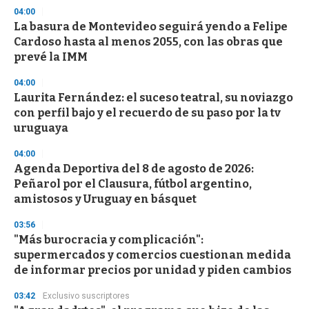
s
04:00
e
La basura de Montevideo seguirá yendo a Felipe
c
Cardoso hasta al menos 2055, con las obras que
o
n
prevé la IMM
d
s
04:00
Laurita Fernández: el suceso teatral, su noviazgo
con perfil bajo y el recuerdo de su paso por la tv
uruguaya
04:00
Agenda Deportiva del 8 de agosto de 2026:
Peñarol por el Clausura, fútbol argentino,
amistosos y Uruguay en básquet
03:56
"Más burocracia y complicación":
supermercados y comercios cuestionan medida
de informar precios por unidad y piden cambios
03:42
Exclusivo suscriptores