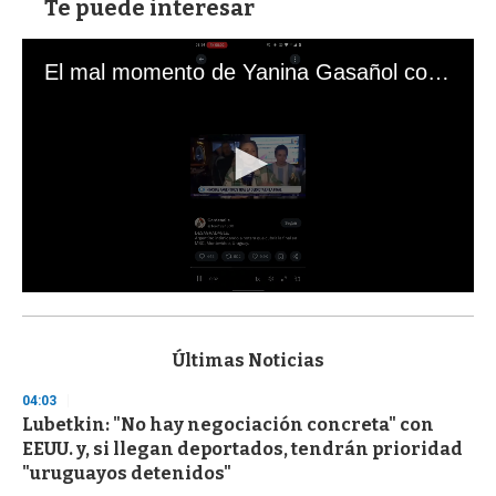
Te puede interesar
El mal momento de Yanina Gasañol con un hincha argentino en "Subrayado"
0
s
e
c
Últimas Noticias
o
n
04:03
d
Lubetkin: "No hay negociación concreta" con
s
o
EEUU. y, si llegan deportados, tendrán prioridad
f
"uruguayos detenidos"
3
3