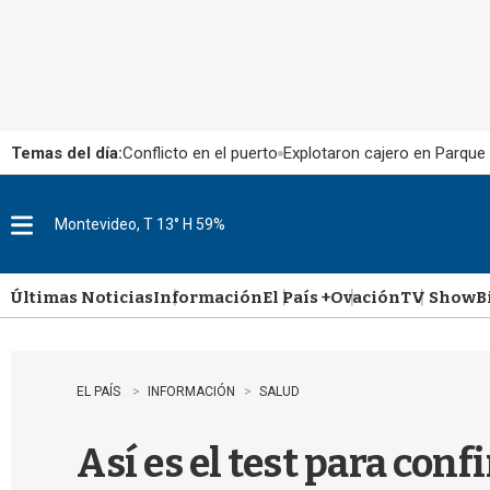
Temas del día:
Conflicto en el puerto
Explotaron cajero en Parque
Montevideo, T 13° H 59%
M
e
n
u
Últimas Noticias
Información
El País +
Ovación
TV Show
B
EL PAÍS
INFORMACIÓN
SALUD
Así es el test para con