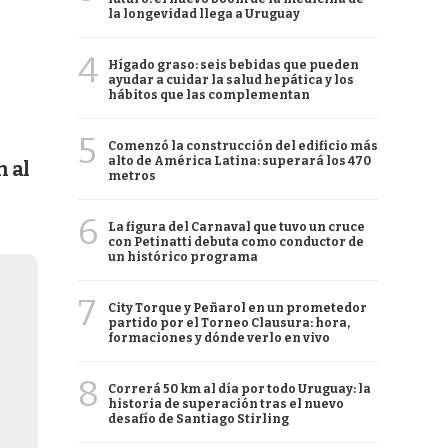
la longevidad llega a Uruguay
4
Hígado graso: seis bebidas que pueden
ayudar a cuidar la salud hepática y los
hábitos que las complementan
5
Comenzó la construcción del edificio más
alto de América Latina: superará los 470
n al
metros
6
La figura del Carnaval que tuvo un cruce
con Petinatti debuta como conductor de
un histórico programa
7
City Torque y Peñarol en un prometedor
partido por el Torneo Clausura: hora,
formaciones y dónde verlo en vivo
8
Correrá 50 km al día por todo Uruguay: la
historia de superación tras el nuevo
desafío de Santiago Stirling