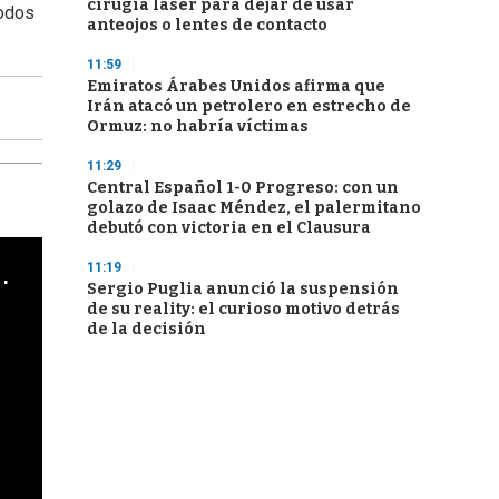
cirugía láser para dejar de usar
Todos
anteojos o lentes de contacto
11:59
Emiratos Árabes Unidos afirma que
Irán atacó un petrolero en estrecho de
Ormuz: no habría víctimas
11:29
Central Español 1-0 Progreso: con un
golazo de Isaac Méndez, el palermitano
debutó con victoria en el Clausura
cha argentino en "Subrayado"
11:19
Sergio Puglia anunció la suspensión
de su reality: el curioso motivo detrás
de la decisión