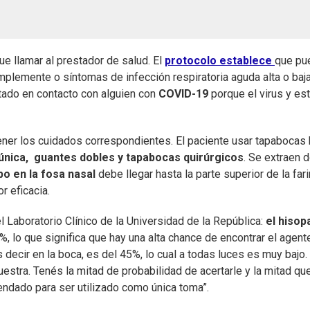
e llamar al prestador de salud. El
protocolo establece
que pu
mplemente o síntomas de infección respiratoria aguda alta o baja
stado en contacto con alguien con
COVID-19
porque el virus y es
ner los cuidados correspondientes. El paciente usar tapabocas 
única,
guantes dobles y tapabocas quirúrgicos
. Se extraen 
po en la fosa nasal
debe llegar hasta la parte superior de la far
r eficacia.
el Laboratorio Clínico de la Universidad de la República:
el hisop
%, lo que significa que hay una alta chance de encontrar el agente
 decir en la boca, es del 45%, lo cual a todas luces es muy bajo.
estra. Tenés la mitad de probabilidad de acertarle y la mitad que
mendado para ser utilizado como única toma”.