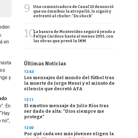
9
Una comunicadora de Canal 10 denunció
que un ómnibus la atropelló, lo siguió y
enfrentó al chofer: "En shock"
eden
10
La basura de Montevideo seguirá yendo a
,
Felipe Cardoso hasta al menos 2055, con
las obras que prevé la IMM
tá en
hasta
Últimas Noticias
dos
12:43
inge y
Los mensajes del mundo del fútbol tras
la muerte de Jorge Messi y el minuto de
silencio que decretó AFA
ado
12:11
”. En
El emotivo mensaje de Julio Ríos tras
ser dado de alta: "Dios siempre me
 “Hay
protege"
 no”,
12:00
Por qué cada vez más jóvenes eligen la