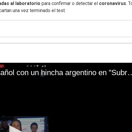
adas al laboratorio
para confirmar o detectar el
coronavirus
. 
artan una vez terminado el test.
El mal momento de Yanina Gasañol con un hin