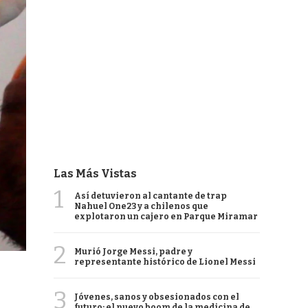
Las Más Vistas
1
Así detuvieron al cantante de trap
Nahuel One23 y a chilenos que
explotaron un cajero en Parque Miramar
2
Murió Jorge Messi, padre y
representante histórico de Lionel Messi
3
Jóvenes, sanos y obsesionados con el
futuro: el nuevo boom de la medicina de