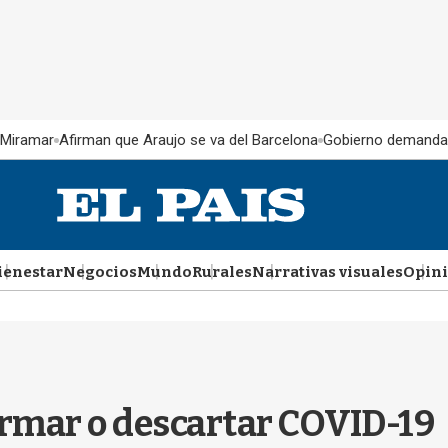
 Miramar
Afirman que Araujo se va del Barcelona
Gobierno demanda
ienestar
Negocios
Mundo
Rurales
Narrativas visuales
Opin
firmar o descartar COVID-19