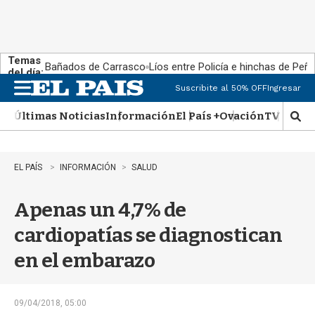
Temas
Bañados de Carrasco
Líos entre Policía e hinchas de Peña
del día:
Suscribite al 50% OFF
Ingresar
M
e
Últimas Noticias
Información
El País +
Ovación
TV Show
n
M
u
o
s
t
EL PAÍS
INFORMACIÓN
SALUD
r
a
Apenas un 4,7% de
r
b
cardiopatías se diagnostican
�
s
en el embarazo
q
u
e
d
09/04/2018, 05:00