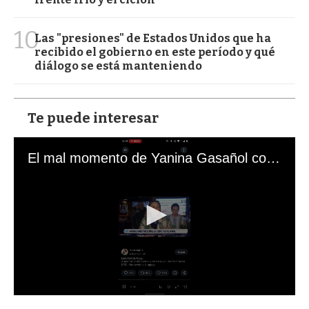
10
Las "presiones" de Estados Unidos que ha
recibido el gobierno en este período y qué
diálogo se está manteniendo
Te puede interesar
El mal momento de Yanina Gasañol con un hincha argentino en "Subrayado"
0