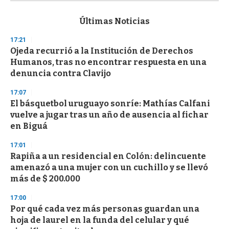
s
e
c
Últimas Noticias
o
n
17:21
d
Ojeda recurrió a la Institución de Derechos
s
o
Humanos, tras no encontrar respuesta en una
f
denuncia contra Clavijo
3
3
s
17:07
e
El básquetbol uruguayo sonríe: Mathías Calfani
c
vuelve a jugar tras un año de ausencia al fichar
o
n
en Biguá
d
s
17:01
Rapiña a un residencial en Colón: delincuente
amenazó a una mujer con un cuchillo y se llevó
más de $ 200.000
17:00
Por qué cada vez más personas guardan una
hoja de laurel en la funda del celular y qué