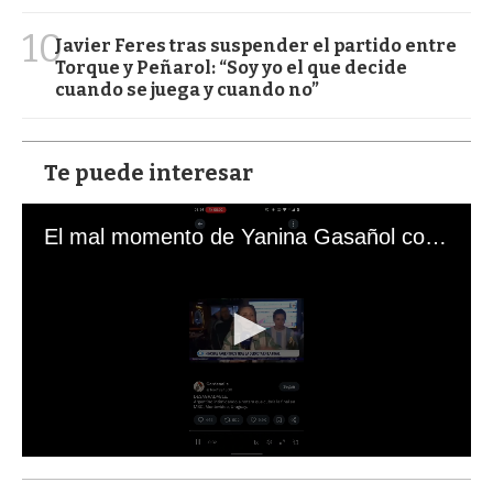
10
Javier Feres tras suspender el partido entre
Torque y Peñarol: “Soy yo el que decide
cuando se juega y cuando no”
Te puede interesar
El mal momento de Yanina Gasañol con un hincha argentino en "Subrayado"
0
s