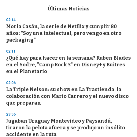
e
c
Últimas Noticias
o
n
02:14
d
Moria Casán, la serie de Netflix y cumplir 80
s
o
años: “Soy una intelectual, pero vengo en otro
f
packaging”
3
3
s
02:11
e
¿Qué hay para hacer en la semana? Ruben Blades
c
en el Sodre, "Camp Rock 3" en Disney+ y Buitres
o
n
en el Planetario
d
s
02:06
La Triple Nelson: su show en La Trastienda, la
colaboración con Mario Carrero y el nuevo disco
que preparan
23:56
Jugaban Uruguay Montevideo y Paysandú,
tiraron la pelota afuera y se produjo un insólito
accidente en la ruta