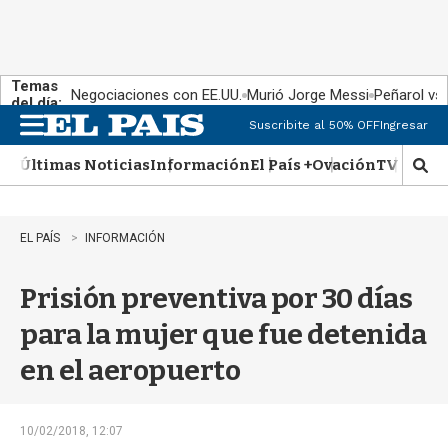
Temas
Negociaciones con EE.UU.
Murió Jorge Messi
Peñarol vs
del día:
Suscribite al 50% OFF
Ingresar
M
e
Últimas Noticias
Información
El País +
Ovación
TV Show
n
M
u
o
s
t
EL PAÍS
INFORMACIÓN
r
a
Prisión preventiva por 30 días
r
b
para la mujer que fue detenida
�
s
en el aeropuerto
q
u
e
d
10/02/2018, 12:07