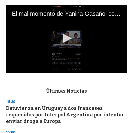
El mal momento de Yanina Gasañol con un hincha argentino en "Subrayado"
0
s
e
c
Últimas Noticias
o
n
15:30
d
Detuvieron en Uruguay a dos franceses
s
o
requeridos por Interpol Argentina por intentar
f
enviar droga a Europa
3
3
s
15:00