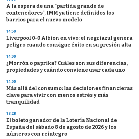
e
A la espera de una "partida grande de
c
contenedores", IMM ya tiene definidos los
o
n
barrios para el nuevo modelo
d
s
14:50
Liverpool 0-0 Albion en vivo: el negriazul genera
peligro cuando consigue éxito en su presión alta
14:00
¿Morrón o paprika? Cuáles son sus diferencias,
propiedades y cuándo conviene usar cada uno
14:00
Más allá del consumo: las decisiones financieras
clave para vivir con menos estrés y más
tranquilidad
13:28
El boleto ganador de la Lotería Nacional de
España del sábado 8 de agosto de 2026 y los
números con reintegro