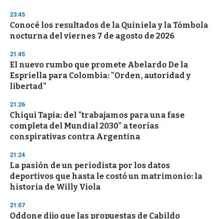
3
s
23:45
e
Conocé los resultados de la Quiniela y la Tómbola
c
nocturna del viernes 7 de agosto de 2026
o
n
d
21:45
s
El nuevo rumbo que promete Abelardo De la
Espriella para Colombia: "Orden, autoridad y
libertad"
21:26
Chiqui Tapia: del "trabajamos para una fase
completa del Mundial 2030" a teorías
conspirativas contra Argentina
21:24
La pasión de un periodista por los datos
deportivos que hasta le costó un matrimonio: la
historia de Willy Viola
21:07
Oddone dijo que las propuestas de Cabildo