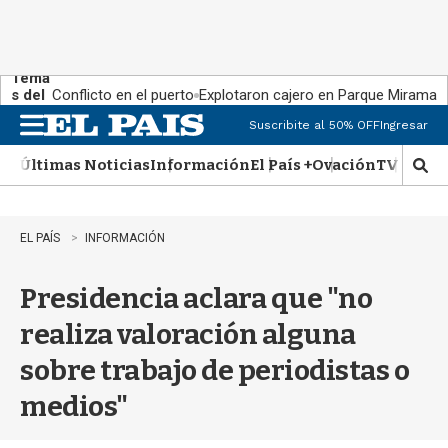
Tema
s del
Conflicto en el puerto
Explotaron cajero en Parque Miramar
día:
Suscribite al 50% OFF
Ingresar
M
e
Últimas Noticias
Información
El País +
Ovación
TV Show
n
M
u
o
s
t
EL PAÍS
INFORMACIÓN
r
a
Presidencia aclara que "no
r
b
realiza valoración alguna
�
s
sobre trabajo de periodistas o
q
u
medios"
e
d