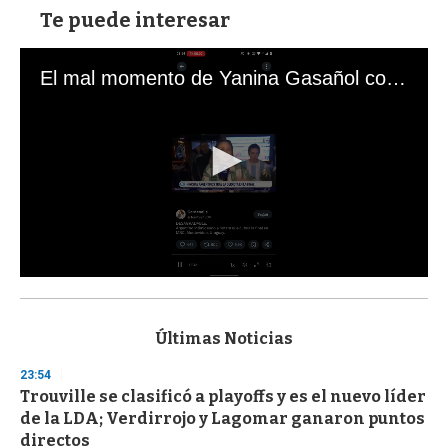
Te puede interesar
El mal momento de Yanina Gasañol con un hincha argentino en "Subrayado"
0
s
e
c
Últimas Noticias
o
n
23:54
d
Trouville se clasificó a playoffs y es el nuevo líder
s
o
de la LDA; Verdirrojo y Lagomar ganaron puntos
f
directos
3