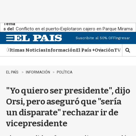
Tema
s del
Conflicto en el puerto
Explotaron cajero en Parque Miramar
día:
Suscribite al 50% OFF
Ingresar
M
e
Últimas Noticias
Información
El País +
Ovación
TV Show
n
M
u
o
s
t
EL PAÍS
INFORMACIÓN
POLÍTICA
r
a
"Yo quiero ser presidente", dijo
r
b
Orsi, pero aseguró que "sería
�
s
un disparate" rechazar ir de
q
u
vicepresidente
e
d