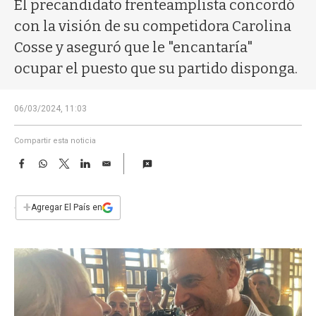
a
El precandidato frenteamplista concordó
con la visión de su competidora Carolina
Cosse y aseguró que le "encantaría"
ocupar el puesto que su partido disponga.
06/03/2024, 11:03
Compartir esta noticia
F
W
T
L
E
a
h
w
i
m
c
a
i
n
a
e
t
t
k
i
+
Agregar El País en
b
s
t
e
l
o
A
e
d
o
p
r
I
k
p
n