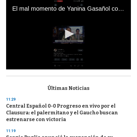
El mal momento de Yanina Gasañol con un hincha argentino en "Subrayado"
0
s
e
c
Últimas Noticias
o
n
11:29
d
Central Español 0-0 Progreso en vivo por el
s
o
Clausura: el palermitano y el Gaucho buscan
f
estrenarse con victoria
3
3
s
11:19
e