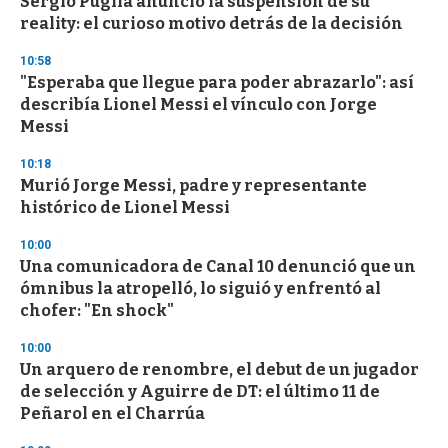
Sergio Puglia anunció la suspensión de su
c
reality: el curioso motivo detrás de la decisión
o
n
d
10:58
s
"Esperaba que llegue para poder abrazarlo": así
describía Lionel Messi el vínculo con Jorge
Messi
10:18
Murió Jorge Messi, padre y representante
histórico de Lionel Messi
10:00
Una comunicadora de Canal 10 denunció que un
ómnibus la atropelló, lo siguió y enfrentó al
chofer: "En shock"
10:00
Un arquero de renombre, el debut de un jugador
de selección y Aguirre de DT: el último 11 de
Peñarol en el Charrúa