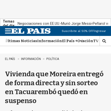
Temas
Negociaciones con EE.UU.
Murió Jorge Messi
Peñarol vs
del día:
Suscribite al 50% OFF
Ingresar
M
e
Últimas Noticias
Información
El País +
Ovación
TV Show
n
M
u
o
s
t
EL PAÍS
INFORMACIÓN
POLÍTICA
r
a
Vivienda que Moreira entregó
r
b
de forma directa y sin sorteo
�
s
en Tacuarembó quedó en
q
u
suspenso
e
d