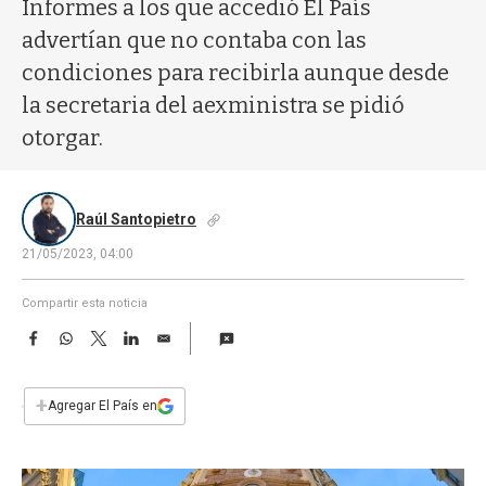
a
Informes a los que accedió El País
advertían que no contaba con las
condiciones para recibirla aunque desde
la secretaria del aexministra se pidió
otorgar.
Raúl Santopietro
21/05/2023, 04:00
Compartir esta noticia
F
W
T
L
E
a
h
w
i
m
c
a
i
n
a
e
t
t
k
i
+
Agregar El País en
b
s
t
e
l
o
A
e
d
o
p
r
I
k
p
n