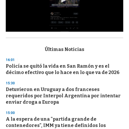
0
s
e
c
Últimas Noticias
o
n
16:01
d
Policía se quitó la vida en San Ramón y es el
s
o
décimo efectivo que lo hace en lo que va de 2026
f
3
15:30
3
s
Detuvieron en Uruguay a dos franceses
e
requeridos por Interpol Argentina por intentar
c
enviar droga a Europa
o
n
d
15:00
s
A la espera de una "partida grande de
contenedores", IMM ya tiene definidos los