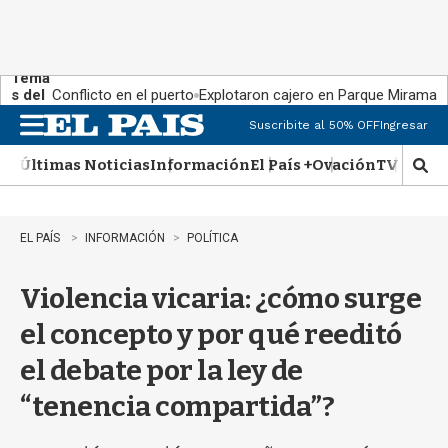
Tema
s del
Conflicto en el puerto
Explotaron cajero en Parque Miramar
día:
Suscribite al 50% OFF
Ingresar
M
e
Últimas Noticias
Información
El País +
Ovación
TV Show
n
M
u
o
s
t
EL PAÍS
INFORMACIÓN
POLÍTICA
r
a
Violencia vicaria: ¿cómo surge
r
b
el concepto y por qué reeditó
�
s
el debate por la ley de
q
u
“tenencia compartida”?
e
d