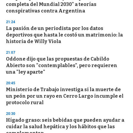
c
completa del Mundial 2030" a teorías
o
n
conspirativas contra Argentina
d
s
21:24
La pasión de un periodista por los datos
deportivos que hasta le costó un matrimonio: la
historia de Willy Viola
21:07
Oddone dijo que las propuestas de Cabildo
Abierto son "contemplables", pero requieren
una "ley aparte"
20:45
Ministerio de Trabajo investiga si la muerte de
un peón por un rayo en Cerro Largo incumple el
protocolo rural
20:30
Hígado graso: seis bebidas que pueden ayudar a
cuidar la salud hepática y los hábitos que las