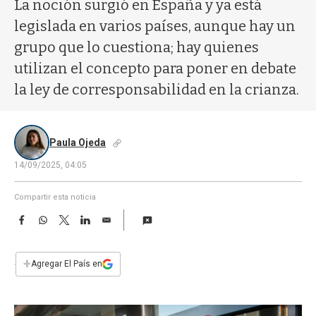
a
La noción surgió en España y ya está
legislada en varios países, aunque hay un
grupo que lo cuestiona; hay quienes
utilizan el concepto para poner en debate
la ley de corresponsabilidad en la crianza.
Paula Ojeda
14/09/2025, 04:05
Compartir esta noticia
F
W
T
L
E
a
h
w
i
m
c
a
i
n
a
e
t
t
k
i
+
Agregar El País en
b
s
t
e
l
o
A
e
d
o
p
r
I
k
p
n