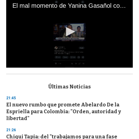
El mal momento de Yanina Gasañol con un hincha argentino en "Subrayado"
0
s
e
c
Últimas Noticias
o
n
21:45
d
El nuevo rumbo que promete Abelardo De la
s
o
Espriella para Colombia: "Orden, autoridad y
f
libertad"
3
3
s
21:26
e
Chiqui Tapia: del "trabajamos para una fase