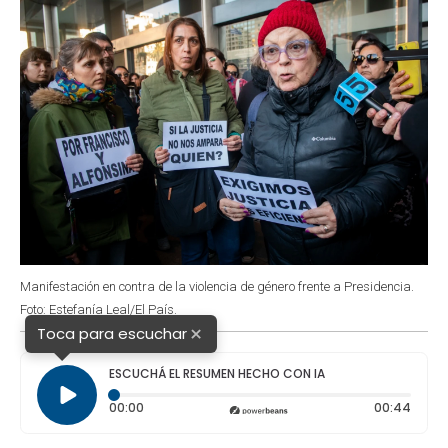
Manifestación en contra de la violencia de género frente a Presidencia.
Foto: Estefanía Leal/El País.
×
Toca para escuchar
ESCUCHÁ EL RESUMEN HECHO CON IA
Tiempo transcurrido: 0 segundos
Durac
00:00
00:44