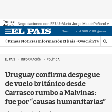
Temas
Negociaciones con EE.UU.
Murió Jorge Messi
Peñarol vs
del día:
Suscribite al 50% OFF
Ingresar
M
e
Últimas Noticias
Información
El País +
Ovación
TV Show
n
M
u
o
s
t
EL PAÍS
INFORMACIÓN
POLÍTICA
r
a
Uruguay confirma despegue
r
b
de vuelo británico desde
�
s
Carrasco rumbo a Malvinas:
q
u
fue por “causas humanitarias”
e
d