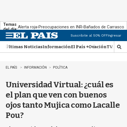
Temas
Alerta roja
Preocupaciones en INR
Bañados de Carrasco
del día:
Suscribite al 50% OFF
Ingresar
M
e
Últimas Noticias
Información
El País +
Ovación
TV Show
n
M
u
o
s
t
EL PAÍS
INFORMACIÓN
POLÍTICA
r
a
Universidad Virtual: ¿cuál es
r
b
el plan que ven con buenos
�
s
ojos tanto Mujica como Lacalle
q
u
Pou?
e
d