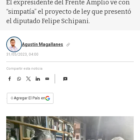
a
El expresidente del Frente Amplio ve con
“simpatía” el proyecto de ley que presentó
el diputado Felipe Schipani.
Agustín Magallanes
31/05/2023, 04:00
Compartir esta noticia
F
W
T
L
E
a
h
w
i
m
c
a
i
n
a
e
t
t
k
i
+
Agregar El País en
b
s
t
e
l
o
A
e
d
o
p
r
I
k
p
n