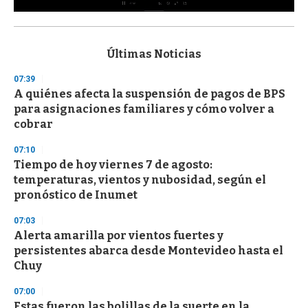
0
s
e
c
Últimas Noticias
o
n
07:39
d
A quiénes afecta la suspensión de pagos de BPS
s
o
para asignaciones familiares y cómo volver a
f
cobrar
3
3
s
07:10
e
Tiempo de hoy viernes 7 de agosto:
c
temperaturas, vientos y nubosidad, según el
o
n
pronóstico de Inumet
d
s
07:03
Alerta amarilla por vientos fuertes y
persistentes abarca desde Montevideo hasta el
Chuy
07:00
Estas fueron las bolillas de la suerte en la