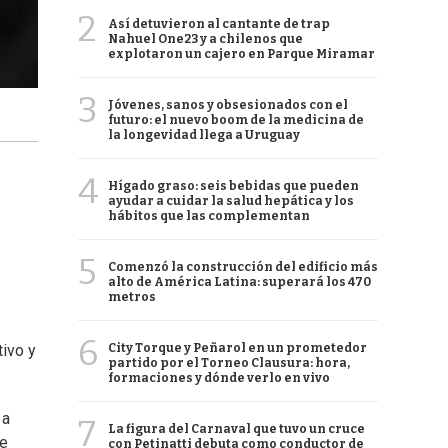
2
Así detuvieron al cantante de trap
Nahuel One23 y a chilenos que
explotaron un cajero en Parque Miramar
3
Jóvenes, sanos y obsesionados con el
futuro: el nuevo boom de la medicina de
la longevidad llega a Uruguay
4
Hígado graso: seis bebidas que pueden
ayudar a cuidar la salud hepática y los
hábitos que las complementan
5
Comenzó la construcción del edificio más
alto de América Latina: superará los 470
metros
6
City Torque y Peñarol en un prometedor
tivo y
partido por el Torneo Clausura: hora,
formaciones y dónde verlo en vivo
 a
7
La figura del Carnaval que tuvo un cruce
ue
con Petinatti debuta como conductor de