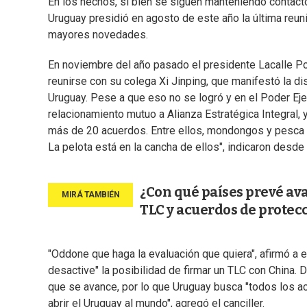
En los hechos, si bien se siguen manteniendo contacto
Uruguay presidió en agosto de este año la última reuni
mayores novedades.
En noviembre del año pasado el presidente Lacalle Pou
reunirse con su colega Xi Jinping, que manifestó la d
Uruguay. Pese a que eso no se logró y en el Poder Eje
relacionamiento mutuo a Alianza Estratégica Integral,
más de 20 acuerdos. Entre ellos, mondongos y pesca si
La pelota está en la cancha de ellos", indicaron desde 
¿Con qué países prevé av
TLC y acuerdos de protec
"Oddone que haga la evaluación que quiera", afirmó a el
desactive" la posibilidad de firmar un TLC con China.
que se avance, por lo que Uruguay busca "todos los ac
abrir el Uruguay al mundo", agregó el canciller.