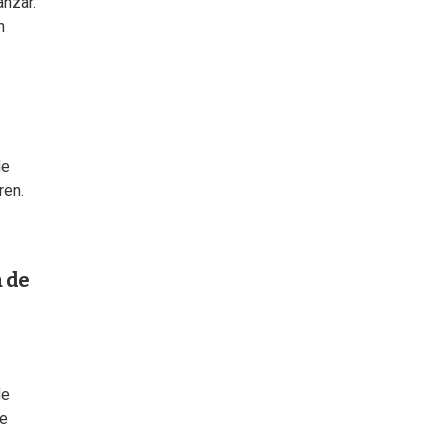
anzar.
n
de
ren.
 de
de
de