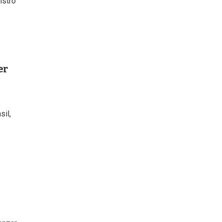
istro
er
sil,