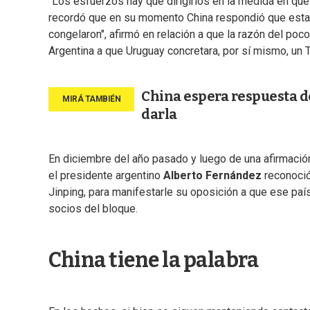
"Los esfuerzos hay que dirigirlos en la medida en que 
recordó que en su momento China respondió que esta
congelaron", afirmó en relación a que la razón del poc
Argentina a que Uruguay concretara, por sí mismo, un 
China espera respuesta de
darla
En diciembre del año pasado y luego de una afirmación
el presidente argentino
Alberto Fernández
reconoció
Jinping, para manifestarle su oposición a que ese pa
socios del bloque.
China tiene la palabra