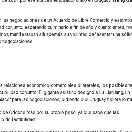
bre de 2021 por el entonces embajador chino en Uruguay,
Wang Ga
ar las negociaciones de un Acuerdo de Libre Comercio y estamo
d conjunto, esperando culminarlo a fin de año y cuanto antes, me
chinos manifestaban allí además su voluntad de "asentar una sóli
as negociaciones.
las relaciones económico-comerciales bilaterales, los posibles 
tibilidad conjunto. El gigante asiático designó a Lu Lianjiang, un
lace" para las negociaciones, pidiendo que Uruguay hiciera lo m
to de Oddone "cae por su propio peso, ya que sabe que las
o de factibilidad".