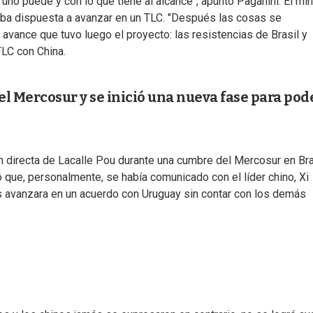
uno puede y con lo que tiene al alcance", apuntó Paganini. El min
ba dispuesta a avanzar en un TLC. "Después las cosas se
o avance que tuvo luego el proyecto: las resistencias de Brasil y
TLC con China.
l Mercosur y se inició una nueva fase para pod
 directa de Lacalle Pou durante una cumbre del Mercosur en Bra
 que, personalmente, se había comunicado con el líder chino, Xi
ís avanzara en un acuerdo con Uruguay sin contar con los demás