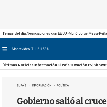
Temas del día:
Negociaciones con EE.UU.
Murió Jorge Messi
Peña
Montevideo, T 11° H 58%
M
e
n
u
Últimas Noticias
Información
El País +
Ovación
TV Show
B
EL PAÍS
INFORMACIÓN
POLÍTICA
Gobierno salió al cruc