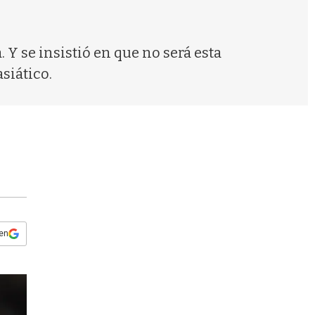
s
q
u
e
Y se insistió en que no será esta
d
siático.
a
 en