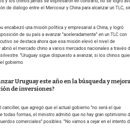
s y los chinos jamás se expresaron en contrario, no se logró av
ón de diálogo entre el Mercosur y China para alcanzar un TLC, si
 encabezó una misión política y empresarial a China, y logró
isposición de su país a avanzar "aceleradamente" en un TLC con
cutivo se destaca ahora que esa misión elevó el nivel de
 y abrió el mercado chino a varios mercados nacionales a través 
lvestre. "Uruguay sigue dispuesto a avanzar, si los chinos quie
el gobierno.
anzar Uruguay este año en la búsqueda y mejora
ción de inversiones?
 canciller, que agregó que el actual gobierno "no será el que
 De todas formas, el ministro admitió que no hay gran optimismo 
uerdos comerciales" posibles. "No vamos a cejar en el intento 