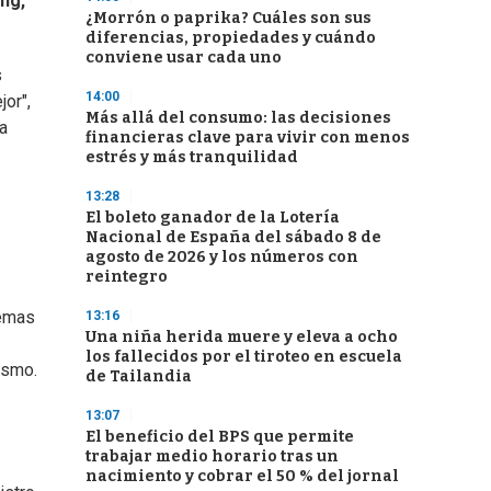
ng,
¿Morrón o paprika? Cuáles son sus
diferencias, propiedades y cuándo
conviene usar cada uno
s
14:00
jor",
Más allá del consumo: las decisiones
da
financieras clave para vivir con menos
estrés y más tranquilidad
13:28
El boleto ganador de la Lotería
Nacional de España del sábado 8 de
agosto de 2026 y los números con
reintegro
temas
13:16
Una niña herida muere y eleva a ocho
los fallecidos por el tiroteo en escuela
ismo.
de Tailandia
13:07
El beneficio del BPS que permite
trabajar medio horario tras un
nacimiento y cobrar el 50 % del jornal