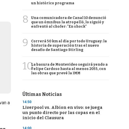
un histórico programa
8
Una comunicadora de Canal 10 denunció
que un ómnibus la atropelló, lo siguió y
enfrentó al chofer: "En shock"
9
Correrá 50 km al día por todo Uruguay: la
historia de superación tras el nuevo
desafío de Santiago Stirling
10
La basura de Montevideo seguirá yendo a
Felipe Cardoso hasta al menos 2055, con
las obras que prevé la IMM
Últimas Noticias
14:50
van a
Liverpool vs. Albion en vivo: se juega
un punto directo por las copas en el
inicio del Clausura
14:00