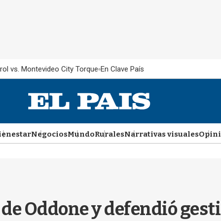
rol vs. Montevideo City Torque
En Clave País
ienestar
Negocios
Mundo
Rurales
Narrativas visuales
Opin
e de Oddone y defendió gest