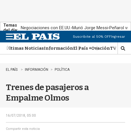
Temas
Negociaciones con EE.UU.
Murió Jorge Messi
Peñarol vs
del día:
Suscribite al 50% OFF
Ingresar
M
e
Últimas Noticias
Información
El País +
Ovación
TV Show
n
M
u
o
s
t
EL PAÍS
INFORMACIÓN
POLÍTICA
r
a
Trenes de pasajeros a
r
b
Empalme Olmos
�
s
q
u
16/07/2018, 05:00
e
d
Compartir esta noticia