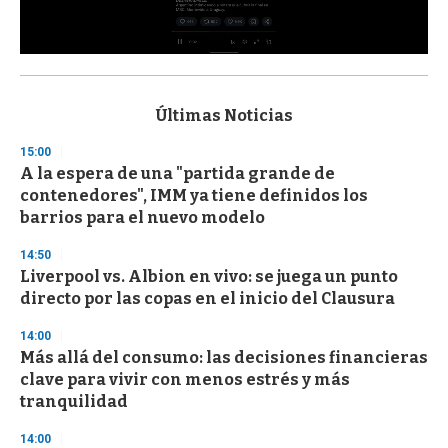
0
s
e
c
Últimas Noticias
o
n
15:00
d
A la espera de una "partida grande de
s
o
contenedores", IMM ya tiene definidos los
f
barrios para el nuevo modelo
3
3
s
14:50
e
Liverpool vs. Albion en vivo: se juega un punto
c
directo por las copas en el inicio del Clausura
o
n
d
14:00
s
Más allá del consumo: las decisiones financieras
clave para vivir con menos estrés y más
tranquilidad
14:00