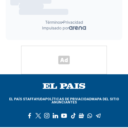
EL PAÍS STAFF
AYUDA
POLÍTICAS DE PRIVACIDAD
MAPA DEL SITIO
ANUNCIANTES
f
t
i
l
y
t
g
w
t
a
w
n
i
o
i
o
h
e
c
i
s
n
u
k
o
a
l