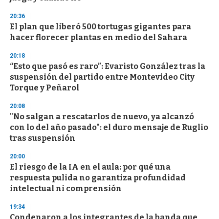
3
s
20:36
e
El plan que liberó 500 tortugas gigantes para
c
hacer florecer plantas en medio del Sahara
o
n
d
20:18
s
“Esto que pasó es raro”: Evaristo González tras la
suspensión del partido entre Montevideo City
Torque y Peñarol
20:08
"No salgan a rescatarlos de nuevo, ya alcanzó
con lo del año pasado": el duro mensaje de Ruglio
tras suspensión
20:00
El riesgo de la IA en el aula: por qué una
respuesta pulida no garantiza profundidad
intelectual ni comprensión
19:34
Condenaron a los integrantes de la banda que