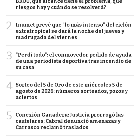
BROU, qué alcance tiene el problema, qué
riesgos hay y cuándo se resolverá?
2
Inumet prevé que "lo más intenso" del ciclón
extratropical se dará la noche del jueves y
madrugada del viernes
3
"Perdí todo": el conmovedor pedido de ayuda
de una periodista deportiva tras incendio de
su casa
4
Sorteo del 5 de Oro de este miércoles 5 de
agosto de 2026: números sorteados, pozos y
aciertos
5
Conexión Ganadera: Justicia prorrogó las
cautelares; Cabral denunció amenazas y
Carrasco reclamó traslados