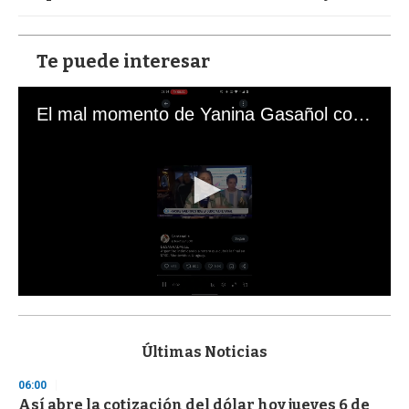
Te puede interesar
El mal momento de Yanina Gasañol con un hincha argentino en "Subrayado"
0
s
e
c
Últimas Noticias
o
n
06:00
d
Así abre la cotización del dólar hoy jueves 6 de
s