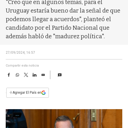
a
"Creo que en algunos temas, para el
Uruguay estaría bueno dar la señal de que
podemos llegar a acuerdos", planteó el
candidato por el Partido Nacional que
además habló de "madurez política".
27/09/2024, 16:57
Compartir esta noticia
F
W
T
L
E
a
h
w
i
m
c
a
i
n
a
e
t
t
k
i
+
Agregar El País en
b
s
t
e
l
o
A
e
d
o
p
r
I
k
p
n