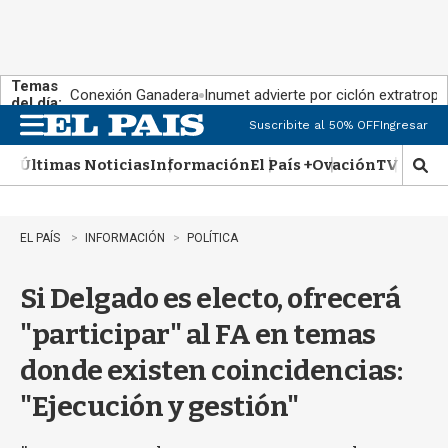
Temas
Conexión Ganadera
Inumet advierte por ciclón extratropi
del día:
Suscribite al 50% OFF
Ingresar
M
e
Últimas Noticias
Información
El País +
Ovación
TV Show
n
M
u
o
s
t
EL PAÍS
INFORMACIÓN
POLÍTICA
r
a
Si Delgado es electo, ofrecerá
r
b
"participar" al FA en temas
�
s
donde existen coincidencias:
q
u
"Ejecución y gestión"
e
d