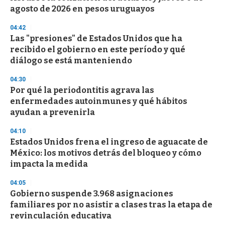
o
agosto de 2026 en pesos uruguayos
f
3
04:42
3
s
Las "presiones" de Estados Unidos que ha
e
recibido el gobierno en este período y qué
c
diálogo se está manteniendo
o
n
d
04:30
s
Por qué la periodontitis agrava las
enfermedades autoinmunes y qué hábitos
ayudan a prevenirla
04:10
Estados Unidos frena el ingreso de aguacate de
México: los motivos detrás del bloqueo y cómo
impacta la medida
04:05
Gobierno suspende 3.968 asignaciones
familiares por no asistir a clases tras la etapa de
revinculación educativa