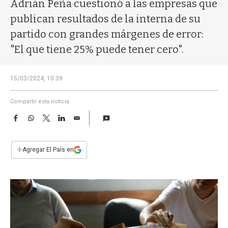
a
Adrián Peña cuestionó a las empresas que
publican resultados de la interna de su
partido con grandes márgenes de error:
"El que tiene 25% puede tener cero".
15/03/2024, 10:39
Compartir esta noticia
F
W
T
L
E
a
h
w
i
m
c
a
i
n
a
e
t
t
k
i
+
Agregar El País en
b
s
t
e
l
o
A
e
d
o
p
r
I
k
p
n