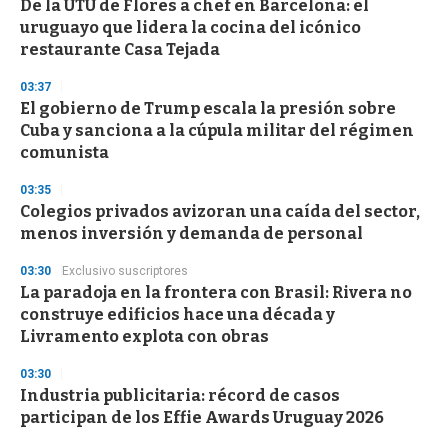
De la UTU de Flores a chef en Barcelona: el
c
uruguayo que lidera la cocina del icónico
o
n
restaurante Casa Tejada
d
s
03:37
El gobierno de Trump escala la presión sobre
Cuba y sanciona a la cúpula militar del régimen
comunista
03:35
Colegios privados avizoran una caída del sector,
menos inversión y demanda de personal
03:30
Exclusivo suscriptores
La paradoja en la frontera con Brasil: Rivera no
construye edificios hace una década y
Livramento explota con obras
03:30
Industria publicitaria: récord de casos
participan de los Effie Awards Uruguay 2026