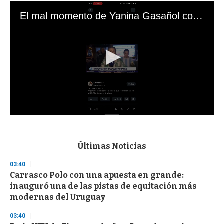
El mal momento de Yanina Gasañol con un hincha argentino en "Subrayado"
0
s
e
c
Últimas Noticias
o
n
03:40
d
Carrasco Polo con una apuesta en grande:
s
o
inauguró una de las pistas de equitación más
f
modernas del Uruguay
3
3
s
03:40
e