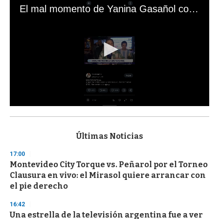
El mal momento de Yanina Gasañol con un hincha argentino en "Subrayado"
0
s
e
c
Últimas Noticias
o
n
17:00
d
Montevideo City Torque vs. Peñarol por el Torneo
s
o
Clausura en vivo: el Mirasol quiere arrancar con
f
el pie derecho
3
3
s
16:42
e
Una estrella de la televisión argentina fue a ver
c