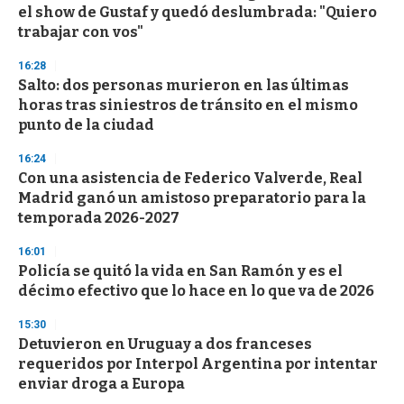
el show de Gustaf y quedó deslumbrada: "Quiero
o
n
trabajar con vos"
d
s
16:28
Salto: dos personas murieron en las últimas
horas tras siniestros de tránsito en el mismo
punto de la ciudad
16:24
Con una asistencia de Federico Valverde, Real
Madrid ganó un amistoso preparatorio para la
temporada 2026-2027
16:01
Policía se quitó la vida en San Ramón y es el
décimo efectivo que lo hace en lo que va de 2026
15:30
Detuvieron en Uruguay a dos franceses
requeridos por Interpol Argentina por intentar
enviar droga a Europa