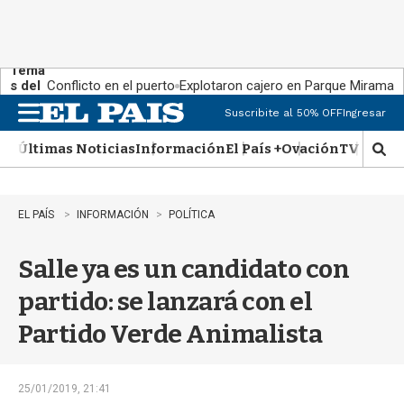
Tema
s del
Conflicto en el puerto
Explotaron cajero en Parque Miramar
día:
Suscribite al 50% OFF
Ingresar
M
e
Últimas Noticias
Información
El País +
Ovación
TV Show
n
M
u
o
s
t
EL PAÍS
INFORMACIÓN
POLÍTICA
r
a
Salle ya es un candidato con
r
b
partido: se lanzará con el
�
s
Partido Verde Animalista
q
u
e
d
25/01/2019, 21:41