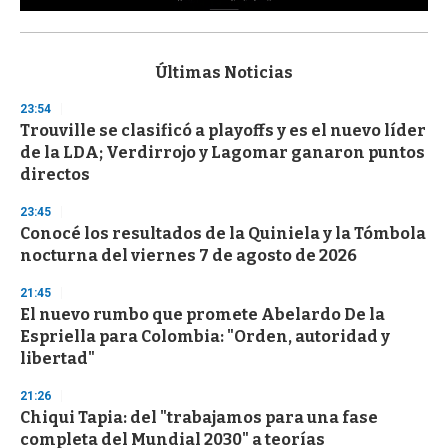
0
s
e
c
Últimas Noticias
o
n
23:54
d
Trouville se clasificó a playoffs y es el nuevo líder
s
o
de la LDA; Verdirrojo y Lagomar ganaron puntos
f
directos
3
3
s
23:45
e
Conocé los resultados de la Quiniela y la Tómbola
c
nocturna del viernes 7 de agosto de 2026
o
n
d
21:45
s
El nuevo rumbo que promete Abelardo De la
Espriella para Colombia: "Orden, autoridad y
libertad"
21:26
Chiqui Tapia: del "trabajamos para una fase
completa del Mundial 2030" a teorías