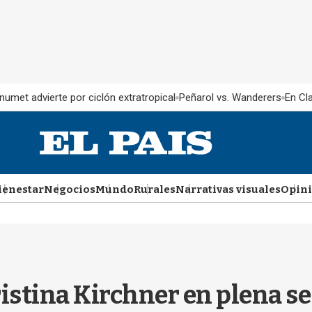
Inumet advierte por ciclón extratropical
Peñarol vs. Wanderers
En Cl
ienestar
Negocios
Mundo
Rurales
Narrativas visuales
Opin
istina Kirchner en plena se