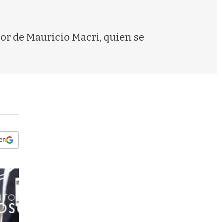
s
q
u
e
or de Mauricio Macri, quien se
d
a
 en