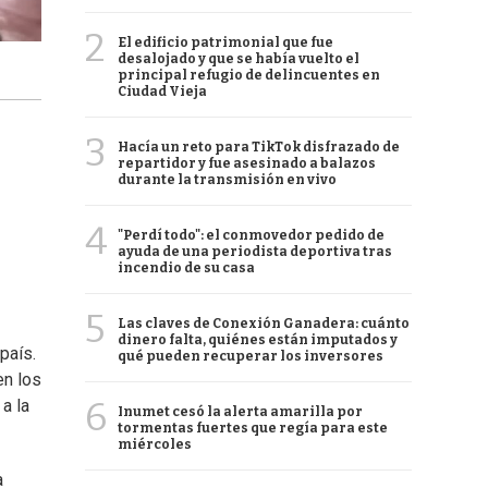
2
El edificio patrimonial que fue
desalojado y que se había vuelto el
principal refugio de delincuentes en
Ciudad Vieja
3
Hacía un reto para TikTok disfrazado de
repartidor y fue asesinado a balazos
durante la transmisión en vivo
4
"Perdí todo": el conmovedor pedido de
ayuda de una periodista deportiva tras
incendio de su casa
5
Las claves de Conexión Ganadera: cuánto
dinero falta, quiénes están imputados y
 país.
qué pueden recuperar los inversores
n los
6
 a la
Inumet cesó la alerta amarilla por
tormentas fuertes que regía para este
miércoles
a