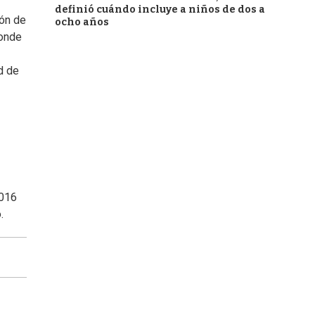
definió cuándo incluye a niños de dos a
ión de
ocho años
donde
d de
2016
.