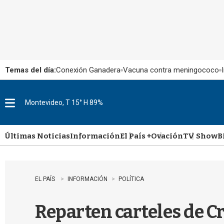
Temas del día:
Conexión Ganadera
Vacuna contra meningococo
Montevideo, T 15° H 89%
M
e
n
u
Últimas Noticias
Información
El País +
Ovación
TV Show
B
EL PAÍS
INFORMACIÓN
POLÍTICA
Reparten carteles de Cr