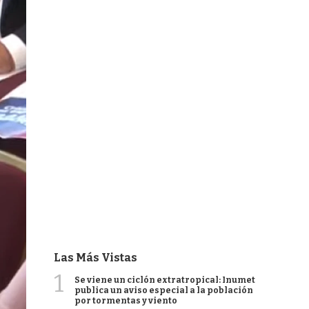
Las Más Vistas
1
Se viene un ciclón extratropical: Inumet
publica un aviso especial a la población
por tormentas y viento