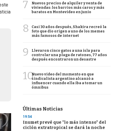
7
Nuevos precios de alquiler y venta de
este
viviendas: los barrios más caros y más
sticia
baratos en Montevideo en junio
8
Casi 30 años después, Shakira recreó la
foto que dio origen a uno de los memes
más famosos de internet
9
Llevaron cinco gatos a una isla para
controlar una plaga de ratones, 77 años
después encontraron un desastre
10
Nuevo video del momento en que
sindicalista argentino alcanzó a
influencer cuando ella iba a tomar un
ómnibus
Últimas Noticias
19:54
Inumet prevé que "lo más intenso" del
ciclón extratropical se dará la noche