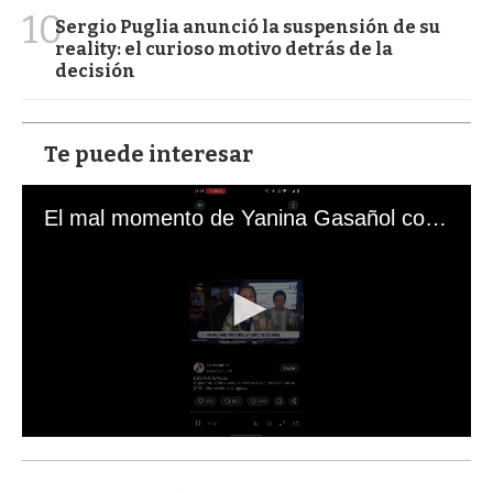
10
Sergio Puglia anunció la suspensión de su
reality: el curioso motivo detrás de la
decisión
Te puede interesar
El mal momento de Yanina Gasañol con un hincha argentino en "Subrayado"
0
s
e