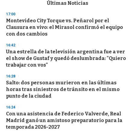
c
Últimas Noticias
o
n
17:00
d
Montevideo City Torque vs. Peñarol por el
s
o
Clausura en vivo: el Mirasol confirmó el equipo
f
con dos cambios
3
3
s
16:42
e
Una estrella de la televisión argentina fue a ver
c
el show de Gustaf y quedó deslumbrada: "Quiero
o
n
trabajar con vos"
d
s
16:28
Salto: dos personas murieron en las últimas
horas tras siniestros de tránsito en el mismo
punto de la ciudad
16:24
Con una asistencia de Federico Valverde, Real
Madrid ganó un amistoso preparatorio para la
temporada 2026-2027