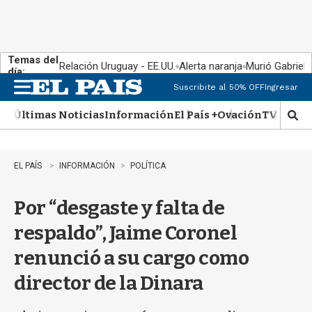
Temas del
Relación Uruguay - EE.UU.
Alerta naranja
Murió Gabriel 
día:
Suscribite al 50% OFF
Ingresar
M
e
Últimas Noticias
Información
El País +
Ovación
TV Show
n
M
u
o
s
t
EL PAÍS
INFORMACIÓN
POLÍTICA
r
a
Por “desgaste y falta de
r
b
respaldo”, Jaime Coronel
�
s
renunció a su cargo como
q
u
director de la Dinara
e
d