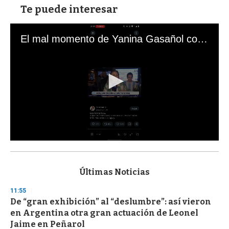
Te puede interesar
El mal momento de Yanina Gasañol con un hincha argentino en "Subrayado"
0
s
e
c
Últimas Noticias
o
n
11:55
d
De “gran exhibición” al “deslumbre”: así vieron
s
o
en Argentina otra gran actuación de Leonel
f
Jaime en Peñarol
3