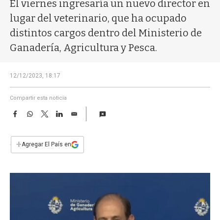
a
El viernes ingresaría un nuevo director en
lugar del veterinario, que ha ocupado
distintos cargos dentro del Ministerio de
Ganadería, Agricultura y Pesca.
12/12/2023, 18:17
Compartir esta noticia
F
W
T
L
E
a
h
w
i
m
c
a
i
n
a
e
t
t
k
i
+
Agregar El País en
b
s
t
e
l
o
A
e
d
o
p
r
I
k
p
n