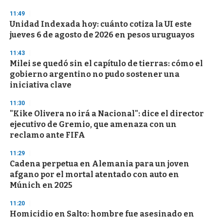
3
s
11:49
e
Unidad Indexada hoy: cuánto cotiza la UI este
c
jueves 6 de agosto de 2026 en pesos uruguayos
o
n
d
11:43
s
Milei se quedó sin el capítulo de tierras: cómo el
gobierno argentino no pudo sostener una
iniciativa clave
11:30
"Kike Olivera no irá a Nacional": dice el director
ejecutivo de Gremio, que amenaza con un
reclamo ante FIFA
11:29
Cadena perpetua en Alemania para un joven
afgano por el mortal atentado con auto en
Múnich en 2025
11:20
Homicidio en Salto: hombre fue asesinado en