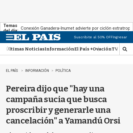
Temas
Conexión Ganadera
Inumet advierte por ciclón extratropi
del día:
Suscribite al 50% OFF
Ingresar
M
e
Últimas Noticias
Información
El País +
Ovación
TV Show
n
M
u
o
s
t
EL PAÍS
INFORMACIÓN
POLÍTICA
r
a
Pereira dijo que "hay una
r
b
campaña sucia que busca
�
s
proscribir y generarle una
q
u
cancelación" a Yamandú Orsi
e
d