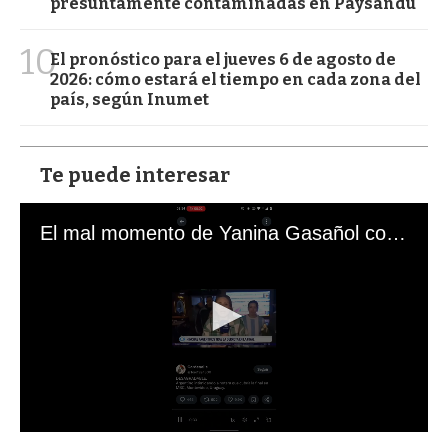
presuntamente contaminadas en Paysandú
10
El pronóstico para el jueves 6 de agosto de
2026: cómo estará el tiempo en cada zona del
país, según Inumet
Te puede interesar
El mal momento de Yanina Gasañol con un hincha argentino en "Subrayado"
0