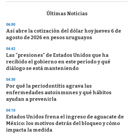
s
e
c
Últimas Noticias
o
n
06:00
d
Así abre la cotización del dólar hoy jueves 6 de
s
o
agosto de 2026 en pesos uruguayos
f
3
04:42
3
s
Las "presiones" de Estados Unidos que ha
e
recibido el gobierno en este período y qué
c
diálogo se está manteniendo
o
n
d
04:30
s
Por qué la periodontitis agrava las
enfermedades autoinmunes y qué hábitos
ayudan a prevenirla
04:10
Estados Unidos frena el ingreso de aguacate de
México: los motivos detrás del bloqueo y cómo
impacta la medida