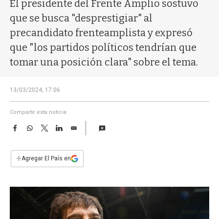
a
El presidente del Frente Amplio sostuvo
que se busca "desprestigiar" al
precandidato frenteamplista y expresó
que "los partidos políticos tendrían que
tomar una posición clara" sobre el tema.
13/03/2024, 17:06
Compartir esta noticia
F
W
T
L
E
a
h
w
i
m
c
a
i
n
a
e
t
t
k
i
+
Agregar El País en
b
s
t
e
l
o
A
e
d
o
p
r
I
k
p
n