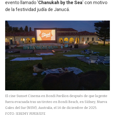
evento llamado '
Chanukah by the Sea
' con motivo
de la festividad judía de Janucá.
El cine Sunset Cinema en Bondi Pavilion después de que la gente
fuera evacuada tras un tiroteo en Bondi Beach, en Sídney, Nueva
Gales del Sur (NSW), Australia, el 14 de diciembre de 2025.
FOTO: JEREMY PIPER/EFE