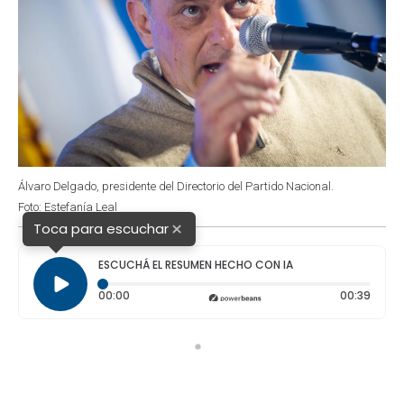
Álvaro Delgado, presidente del Directorio del Partido Nacional.
Foto: Estefanía Leal
×
Toca para escuchar
ESCUCHÁ EL RESUMEN HECHO CON IA
Tiempo transcurrido: 0 segundos
Durac
00:00
00:39