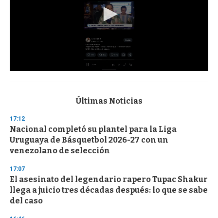
0
s
e
c
Últimas Noticias
o
n
17:12
d
Nacional completó su plantel para la Liga
s
o
Uruguaya de Básquetbol 2026-27 con un
f
venezolano de selección
3
3
s
17:07
e
El asesinato del legendario rapero Tupac Shakur
c
llega a juicio tres décadas después: lo que se sabe
o
n
del caso
d
s