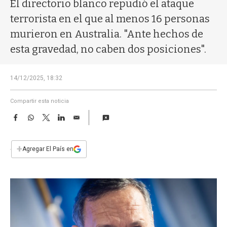
a
El directorio blanco repudió el ataque
terrorista en el que al menos 16 personas
murieron en Australia. "Ante hechos de
esta gravedad, no caben dos posiciones".
14/12/2025, 18:32
Compartir esta noticia
F
W
T
L
E
a
h
w
i
m
c
a
i
n
a
e
t
t
k
i
+
Agregar El País en
b
s
t
e
l
o
A
e
d
o
p
r
I
k
p
n